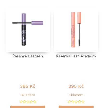
n
í
0
z
5
Řasenka Deerlash
Řasenka Lash Academy
395
Kč
395
Kč
Skladem
Skladem
H
H