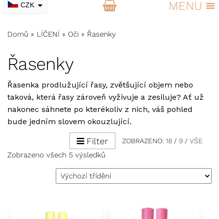
MENU
CZK
EUR
Domů
»
LÍČENÍ
»
Oči
»
Řasenky
Řasenky
Řasenka prodlužující řasy, zvětšující objem nebo
taková, která řasy zároveň vyživuje a zesiluje? Ať už
nakonec sáhnete po kterékoliv z nich, váš pohled
bude jedním slovem okouzlující.
Filter
ZOBRAZENO:
18
/
9
/
VŠE
Zobrazeno všech 5 výsledků