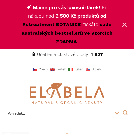
🎁
Máme pro vás luxusní dárek!
Při
nákupu nad
2 500 Kč produktů od
získáte
Retreatment BOTANICS
sadu
australských bestsellerů ve vzorcích
.
ZDARMA
🧴
Ušetřené plastové obaly:
1 857
f
Czech
English
Italian
Slovak
ELABELA Beauty
Kvalitní kosmetika pro vás