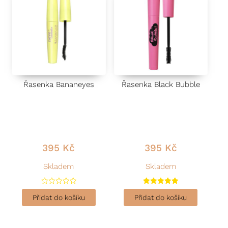
Řasenka Bananeyes
Řasenka Black Bubble
395
Kč
395
Kč
Skladem
Skladem
H
Hodnocení
o
5.00
Přidat do košíku
Přidat do košíku
d
z 5
n
o
c
e