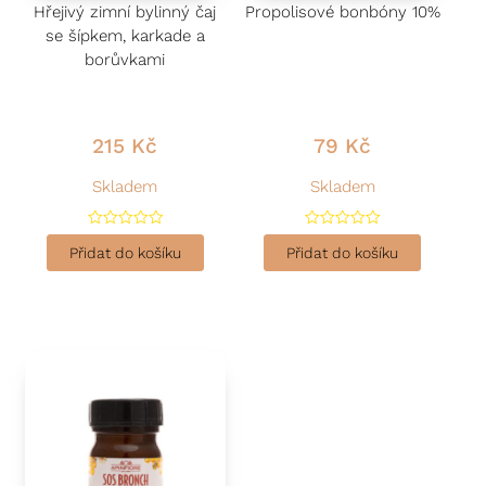
Hřejivý zimní bylinný čaj
Propolisové bonbóny 10%
se šípkem, karkade a
borůvkami
215
Kč
79
Kč
Skladem
Skladem
H
H
o
o
Přidat do košíku
Přidat do košíku
d
d
n
n
o
o
c
c
e
e
n
n
í
í
0
0
z
z
5
5