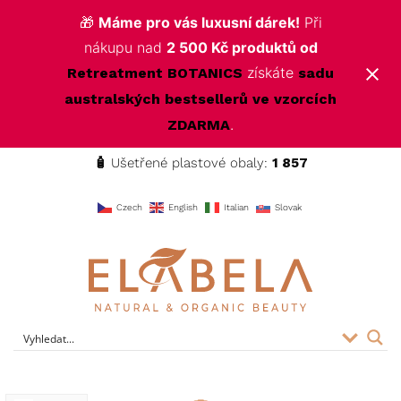
🎁
Máme pro vás luxusní dárek!
Při
nákupu nad
2 500 Kč produktů od
získáte
Retreatment BOTANICS
sadu
australských bestsellerů ve vzorcích
.
ZDARMA
🧴
Ušetřené plastové obaly:
1 857
f
Czech
English
Italian
Slovak
ELABELA Beauty
Kvalitní kosmetika pro vás