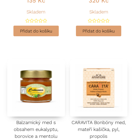
135
Kč
320
Kč
Skladem
Skladem
H
H
o
o
Přidat do košíku
Přidat do košíku
d
d
n
n
o
o
c
c
e
e
n
n
í
í
0
0
z
z
5
5
Balzamický med s
CARAVITA Bonbóny med,
obsahem eukalyptu,
mateří kašička, pyl,
borovice a mentolu
propolis