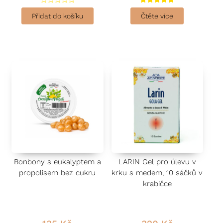
H
Hodnocení
o
5.00
Přidat do košíku
Čtěte více
d
z 5
n
o
c
e
n
í
0
z
5
Bonbony s eukalyptem a
LARIN Gel pro úlevu v
propolisem bez cukru
krku s medem, 10 sáčků v
krabičce