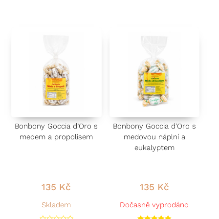
c
c
e
e
n
n
í
í
0
0
z
z
5
5
Bonbony Goccia d’Oro s
Bonbony Goccia d’Oro s
medem a propolisem
medovou náplní a
eukalyptem
135
Kč
135
Kč
Skladem
Dočasně vyprodáno