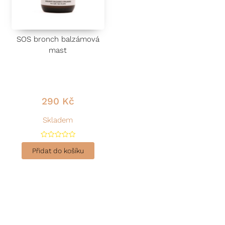
SOS bronch balzámová
mast
290
Kč
Skladem
H
o
Přidat do košíku
d
n
o
c
e
n
í
0
z
5