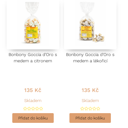
Bonbony Goccia d’Oro s
Bonbony Goccia d’Oro s
medem a citronem
medem a lékořicí
135
Kč
135
Kč
Skladem
Skladem
H
H
o
o
Přidat do košíku
Přidat do košíku
d
d
n
n
o
o