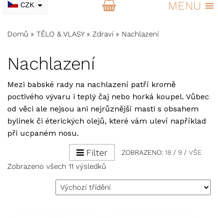
MENU
CZK
EUR
Domů
»
TĚLO & VLASY
»
Zdraví
»
Nachlazení
Nachlazení
Mezi babské rady na nachlazení patří kromě
poctivého vývaru i teplý čaj nebo horká koupel. Vůbec
od věci ale nejsou ani nejrůznější masti s obsahem
bylinek či éterických olejů, které vám uleví například
při ucpaném nosu.
Filter
ZOBRAZENO:
18
/
9
/
VŠE
Zobrazeno všech 11 výsledků