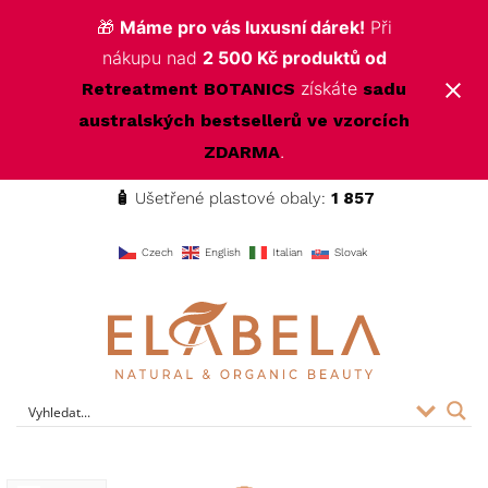
🎁
Máme pro vás luxusní dárek!
Při
nákupu nad
2 500 Kč produktů od
získáte
Retreatment BOTANICS
sadu
australských bestsellerů ve vzorcích
.
ZDARMA
🧴
Ušetřené plastové obaly:
1 857
f
Czech
English
Italian
Slovak
ELABELA Beauty
Kvalitní kosmetika pro vás