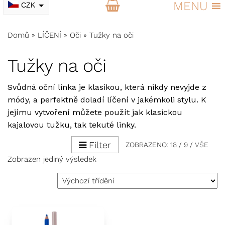
MENU
CZK
EUR
Domů
»
LÍČENÍ
»
Oči
»
Tužky na oči
Tužky na oči
Svůdná oční linka je klasikou, která nikdy nevyjde z
módy, a perfektně doladí líčení v jakémkoli stylu. K
jejímu vytvoření můžete použít jak klasickou
kajalovou tužku, tak tekuté linky.
Filter
ZOBRAZENO:
18
/
9
/
VŠE
Zobrazen jediný výsledek
This product has multiple variants. The options may be ch