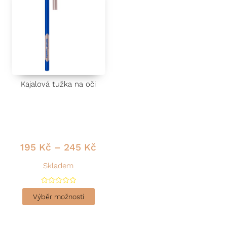
Kajalová tužka na oči
195
Kč
–
245
Kč
Skladem
H
o
Výběr možností
d
n
o
c
e