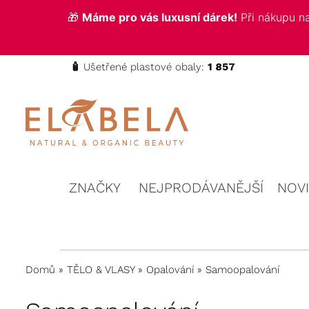
🎁
Máme pro vás luxusní dárek!
Při nákupu 
🧴
Ušetřené plastové obaly:
1 857
ELABELA
Kvalitní
kosmetika
Beauty
pro vás
ZNAČKY
NEJPRODÁVANĚJŠÍ
NOV
Domů
»
TĚLO & VLASY
»
Opalování
»
Samoopalování