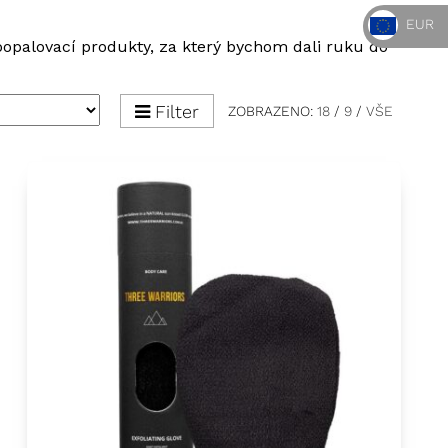
EUR
oopalovací produkty, za který bychom dali ruku do
Filter
ZOBRAZENO:
18
/
9
/
VŠE