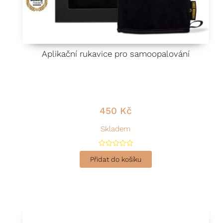
Aplikační rukavice pro samoopalování
450
Kč
Skladem
H
o
Přidat do košíku
d
n
o
c
e
n
í
0
z
5