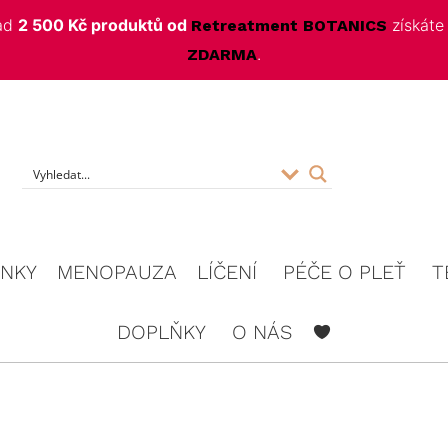
nad
2 500 Kč produktů od
získát
Retreatment BOTANICS
.
ZDARMA
f
INKY
MENOPAUZA
LÍČENÍ
PÉČE O PLEŤ
T
DOPLŇKY
O NÁS