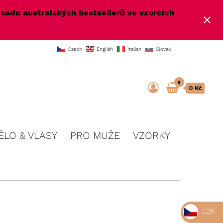
e
sadu australských bestsellerů ve vzorcích
Czech
English
Italian
Slovak
0
0 Kč
ĚLO & VLASY
PRO MUŽE
VZORKY
CZK