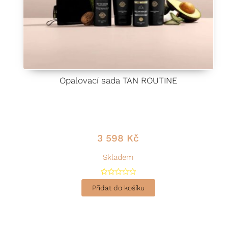
Opalovací sada TAN ROUTINE
3 598
Kč
Skladem
H
o
Přidat do košíku
d
n
o
c
e
n