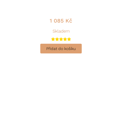
1 085
Kč
Skladem
Hodnocení
5.00
Přidat do košíku
z 5