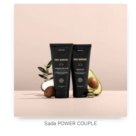
í
0
z
5
Sada POWER COUPLE