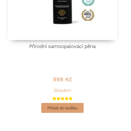
Přírodní samoopalovací pěna
998
Kč
Skladem
Hodnocení
5.00
Přidat do košíku
z 5