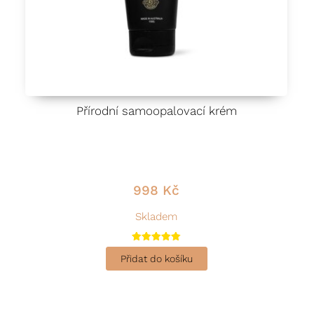
Přírodní samoopalovací krém
998
Kč
Skladem
Hodnocení
5.00
Přidat do košíku
z 5