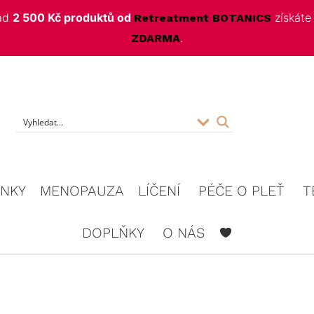
nad
2 500 Kč produktů od
získát
Retreatment BOTANICS
.
ZDARMA
f
INKY
MENOPAUZA
LÍČENÍ
PÉČE O PLEŤ
T
DOPLŇKY
O NÁS