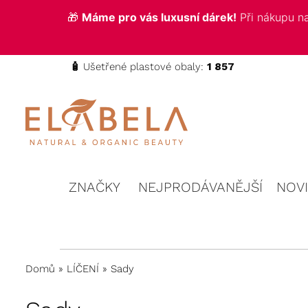
🎁
Máme pro vás luxusní dárek!
Při nákupu 
🧴
Ušetřené plastové obaly:
1 857
ELABELA
Kvalitní
kosmetika
Beauty
pro vás
ZNAČKY
NEJPRODÁVANĚJŠÍ
NOV
Domů
»
LÍČENÍ
»
Sady