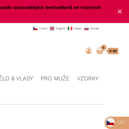
e
sadu australských bestsellerů ve vzorcích
Czech
English
Italian
Slovak
0
0 Kč
ĚLO & VLASY
PRO MUŽE
VZORKY
CZK