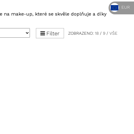
EUR
ce
na make-up, které se skvěle doplňuje a díky
Filter
ZOBRAZENO:
18
/
9
/
VŠE