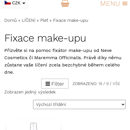
MENU
CZK
EUR
Domů
»
LÍČENÍ
»
Pleť
»
Fixace make-upu
Fixace make-upu
Přizvěte si na pomoc fixátor make-upu od
Neve
Cosmetics
či
Maremma Officinalis
. Právě díky němu
zůstane vaše líčení zcela bezchybné během celého
dne.
Filter
ZOBRAZENO:
18
/
9
/
VŠE
Zobrazen jediný výsledek