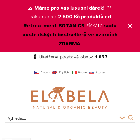
🎁
Máme pro vás luxusní dárek!
Při
nákupu nad
2 500 Kč produktů od
získáte
Retreatment BOTANICS
sadu
australských bestsellerů ve vzorcích
.
ZDARMA
🧴
Ušetřené plastové obaly:
1 857
f
Czech
English
Italian
Slovak
ELABELA Beauty
Kvalitní kosmetika pro vás