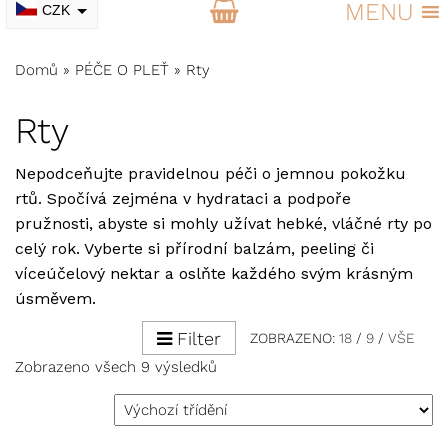
MENU
CZK
EUR
Domů
»
PÉČE O PLEŤ
»
Rty
Rty
Nepodceňujte pravidelnou péči o jemnou pokožku
rtů. Spočívá zejména v hydrataci a podpoře
pružnosti, abyste si mohly užívat hebké, vláčné rty po
celý rok. Vyberte si přírodní balzám, peeling či
víceúčelový nektar a oslňte každého svým krásným
úsměvem.
Filter
ZOBRAZENO:
18
/
9
/
VŠE
Zobrazeno všech 9 výsledků