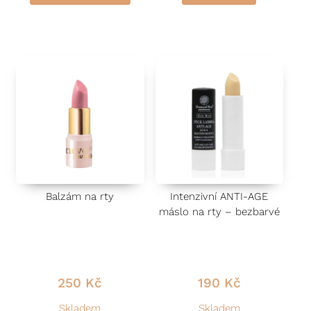
d
z 5
n
o
c
e
n
í
0
This product has multiple variants. The options may be ch
z
5
Balzám na rty
Intenzivní ANTI-AGE
máslo na rty – bezbarvé
250
Kč
190
Kč
Skladem
Skladem