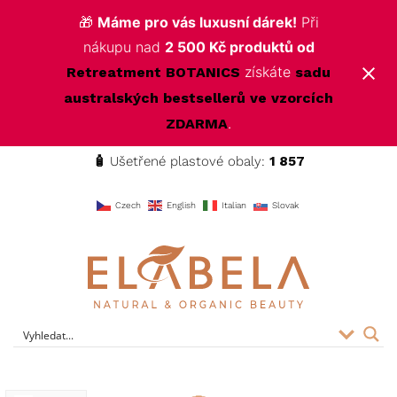
🎁
Máme pro vás luxusní dárek!
Při
nákupu nad
2 500 Kč produktů od
získáte
Retreatment BOTANICS
sadu
australských bestsellerů ve vzorcích
.
ZDARMA
🧴
Ušetřené plastové obaly:
1 857
f
Czech
English
Italian
Slovak
ELABELA Beauty
Kvalitní kosmetika pro vás