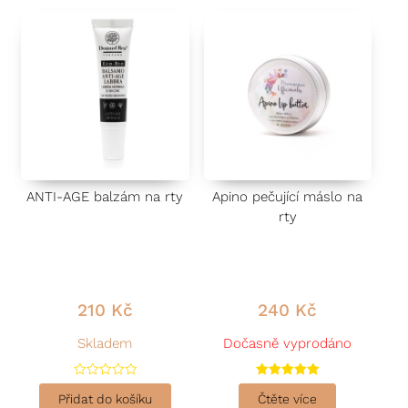
ANTI-AGE balzám na rty
Apino pečující máslo na
rty
210
Kč
240
Kč
Skladem
Dočasně vyprodáno
H
Hodnocení
o
5.00
Přidat do košíku
Čtěte více