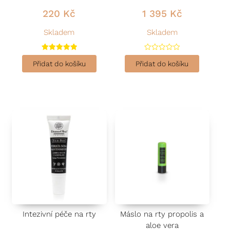
220
Kč
1 395
Kč
Skladem
Skladem
Hodnocení
H
5.00
o
Přidat do košíku
Přidat do košíku
z 5
d
n
o
c
e
n
í
0
z
5
Intezivní péče na rty
Máslo na rty propolis a
aloe vera