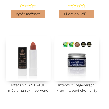
H
H
o
o
Výběr možností
Přidat do košíku
d
d
n
n
o
o
c
c
e
e
n
n
í
í
0
0
z
z
5
5
Intenzivní ANTI-AGE
Intenzivní regenerační
máslo na rty – červené
krém na oční okolí a rty