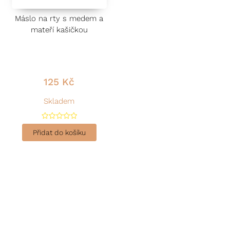
Máslo na rty s medem a
mateří kašičkou
125
Kč
Skladem
H
o
Přidat do košíku
d
n
o
c
e
n
í
0
z
5