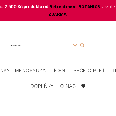
nad
2 500 Kč produktů od
získát
Retreatment BOTANICS
.
ZDARMA
f
INKY
MENOPAUZA
LÍČENÍ
PÉČE O PLEŤ
T
DOPLŇKY
O NÁS