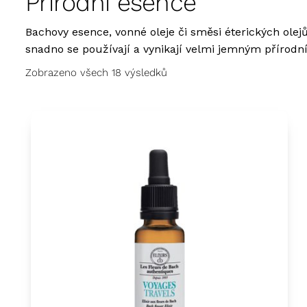
Přírodní esence
Bachovy esence
, vonné oleje či směsi éterických ol
snadno se používají a vynikají velmi jemným přírod
Zobrazeno všech 18 výsledků