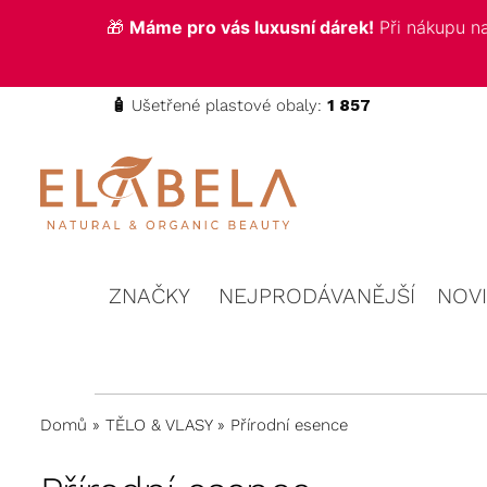
🎁
Máme pro vás luxusní dárek!
Při nákupu 
🧴
Ušetřené plastové obaly:
1 857
ELABELA
Kvalitní
kosmetika
Beauty
pro vás
ZNAČKY
NEJPRODÁVANĚJŠÍ
NOV
Domů
»
TĚLO & VLASY
»
Přírodní esence