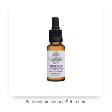
í
0
z
5
Bachovy bio esence Štíhlá linie