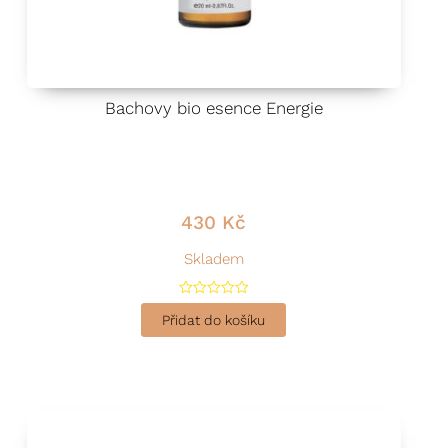
Bachovy bio esence Energie
430
Kč
Skladem
H
o
Přidat do košíku
d
n
o
c
e
n
í
0
z
5