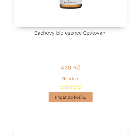
Bachovy bio esence Cestování
430
Kč
Skladem
H
o
Přidat do košíku
d
n
o
c
e
n
í
0
z
5