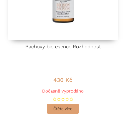
Bachovy bio esence Rozhodnost
430
Kč
Dočasně vyprodáno
H
o
Čtěte více
d
n
o
c
e
n