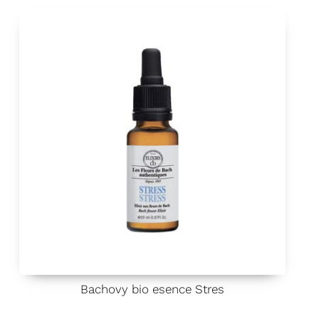
í
0
z
5
Bachovy bio esence Stres