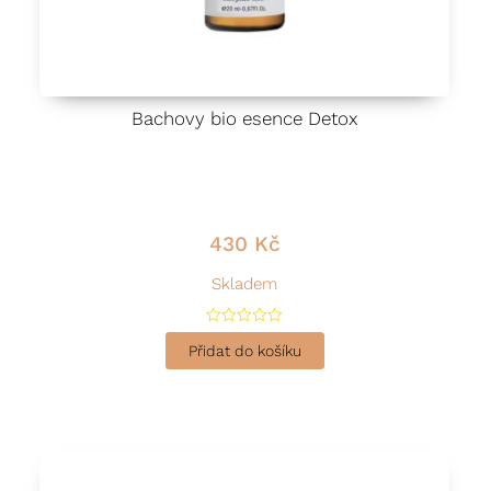
Bachovy bio esence Detox
430
Kč
Skladem
H
o
Přidat do košíku
d
n
o
c
e
n
í
0
z
5