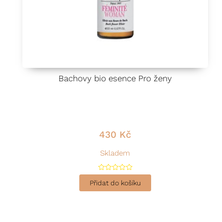
Bachovy bio esence Pro ženy
430
Kč
Skladem
H
o
Přidat do košíku
d
n
o
c
e
n