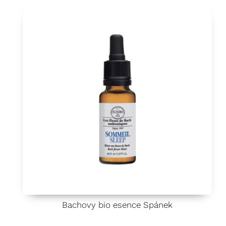
í
0
z
5
Bachovy bio esence Spánek