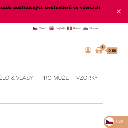
e
sadu australských bestsellerů ve vzorcích
Czech
English
Italian
Slovak
0
0 Kč
ĚLO & VLASY
PRO MUŽE
VZORKY
CZK