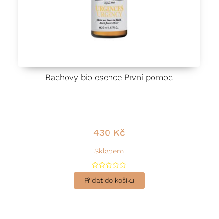
Bachovy bio esence První pomoc
430
Kč
Skladem
H
o
Přidat do košíku
d
n
o
c
e
n