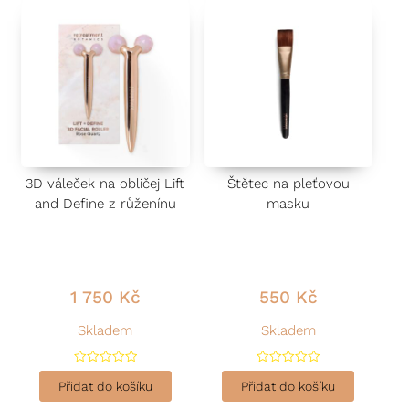
3D váleček na obličej Lift
Štětec na pleťovou
and Define z růženínu
masku
1 750
Kč
550
Kč
Skladem
Skladem
H
H
o
o
Přidat do košíku
Přidat do košíku
d
d
n
n