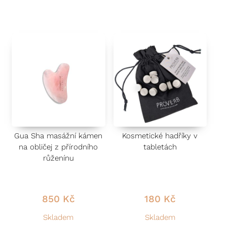
o
o
c
c
e
e
n
n
í
í
0
0
z
z
5
5
Gua Sha masážní kámen
Kosmetické hadříky v
na obličej z přírodního
tabletách
růženínu
850
Kč
180
Kč
Skladem
Skladem