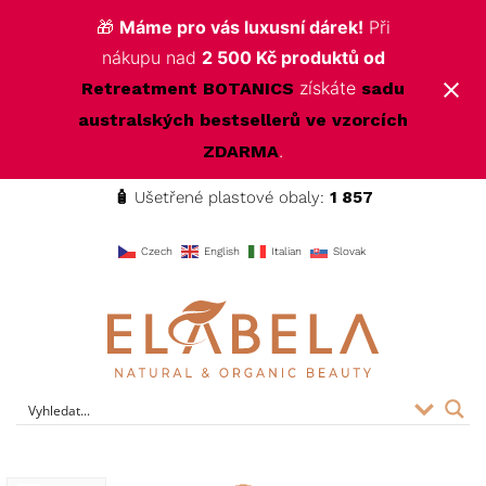
🎁
Máme pro vás luxusní dárek!
Při
nákupu nad
2 500 Kč produktů od
získáte
Retreatment BOTANICS
sadu
australských bestsellerů ve vzorcích
.
ZDARMA
🧴
Ušetřené plastové obaly:
1 857
f
Czech
English
Italian
Slovak
ELABELA Beauty
Kvalitní kosmetika pro vás