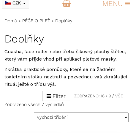
MENU
CZK
EUR
Domů
»
PÉČE O PLEŤ
»
Doplňky
Doplňky
Guasha
,
face roller
nebo třeba šikovný plochý štětec,
který vám přijde vhod při aplikaci pleťové masky.
Zkrátka praktické pomůcky, které se na žádném
toaletním stolku neztratí a pozvednou váš zkrášlující
rituál ještě o třídu výš.
Filter
ZOBRAZENO:
18
/
9
/
VŠE
Zobrazeno všech 7 výsledků