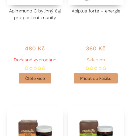
Apimmuno C bylinný čaj
Apiplus forte – energie
pro posílení imunity
480
Kč
360
Kč
Dočasně vyprodáno
Skladem
H
H
o
o
Čtěte více
Přidat do košíku
d
d
n
n
o
o
c
c
e
e
n
n
í
í
0
0
z
z
5
5