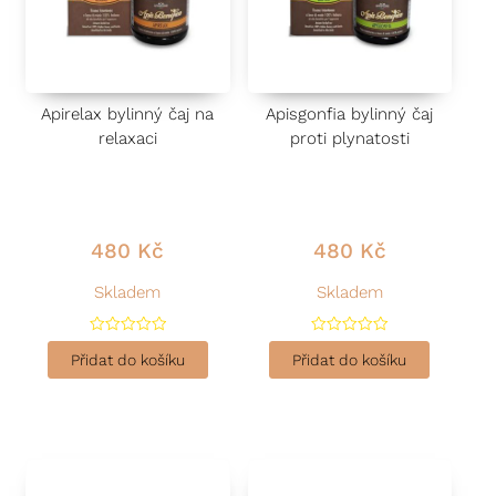
Apirelax bylinný čaj na
Apisgonfia bylinný čaj
relaxaci
proti plynatosti
480
Kč
480
Kč
Skladem
Skladem
H
H
o
o
Přidat do košíku
Přidat do košíku
d
d
n
n
o
o
c
c
e
e
n
n
í
í
0
0
z
z
5
5