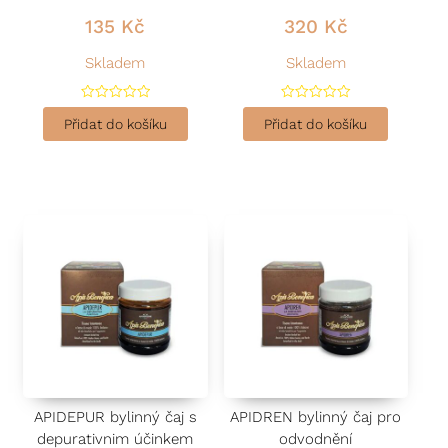
135
Kč
320
Kč
Skladem
Skladem
H
H
o
o
Přidat do košíku
Přidat do košíku
d
d
n
n
o
o
c
c
e
e
n
n
í
í
0
0
z
z
5
5
APIDEPUR bylinný čaj s
APIDREN bylinný čaj pro
depurativnim účinkem
odvodnění