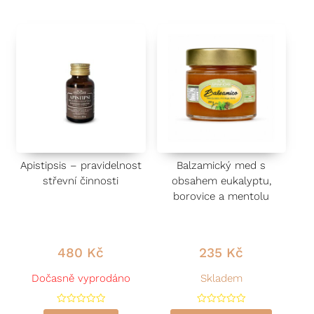
e
e
n
n
í
í
0
0
z
z
5
5
Apistipsis – pravidelnost
Balzamický med s
střevní činnosti
obsahem eukalyptu,
borovice a mentolu
480
Kč
235
Kč
Dočasně vyprodáno
Skladem
H
H