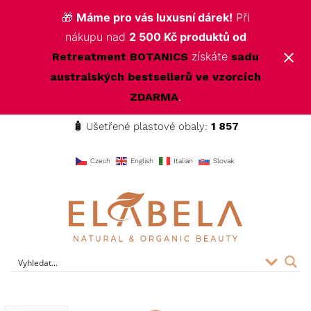
🎁
Máme pro vás luxusní dárek!
Při
nákupu nad
2 500 Kč produktů od
získáte
Retreatment BOTANICS
sadu
australských bestsellerů ve vzorcích
.
ZDARMA
🧴
Ušetřené plastové obaly:
1 857
f
Czech
English
Italian
Slovak
ELABELA Beauty
Kvalitní kosmetika pro vás