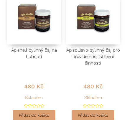
Apisnell bylinný čaj na
Apisollievo bylinný čaj pro
hubnutí
pravidelnost střevní
činnosti
480
Kč
480
Kč
Skladem
Skladem
H
H
o
o
Přidat do košíku
Přidat do košíku
d
d
n
n
o
o
c
c