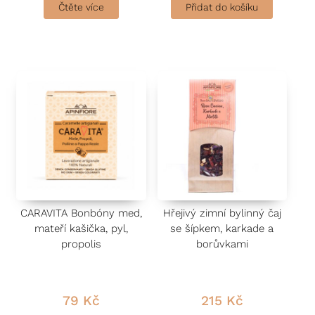
o
o
Čtěte více
Přidat do košíku
d
d
n
n
o
o
c
c
e
e
n
n
í
í
0
0
z
z
5
5
CARAVITA Bonbóny med,
Hřejivý zimní bylinný čaj
mateří kašička, pyl,
se šípkem, karkade a
propolis
borůvkami
79
Kč
215
Kč