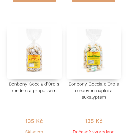
d
d
n
n
o
o
c
c
e
e
n
n
í
í
0
0
z
z
5
5
Bonbony Goccia d’Oro s
Bonbony Goccia d’Oro s
medem a propolisem
medovou náplní a
eukalyptem
135
Kč
135
Kč
Skladem
Dočasně vyprodáno