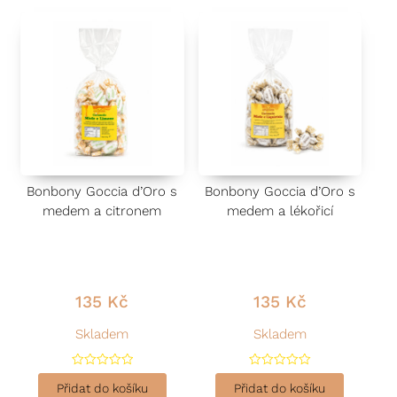
Bonbony Goccia d’Oro s
Bonbony Goccia d’Oro s
medem a citronem
medem a lékořicí
135
Kč
135
Kč
Skladem
Skladem
H
H
o
o
Přidat do košíku
Přidat do košíku