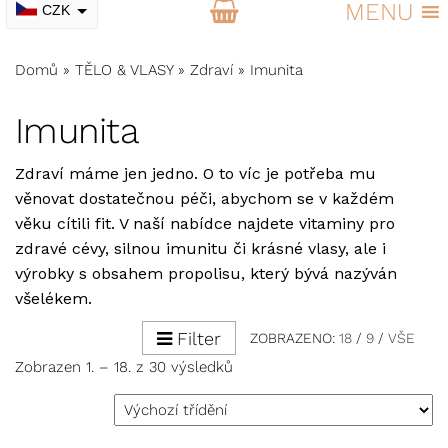
MENU
CZK
EUR
Domů
»
TĚLO & VLASY
»
Zdraví
»
Imunita
Imunita
Zdraví máme jen jedno. O to víc je potřeba mu
věnovat dostatečnou péči, abychom se v každém
věku cítili fit. V naší nabídce najdete vitaminy pro
zdravé cévy, silnou imunitu či krásné vlasy, ale i
výrobky s obsahem propolisu, který bývá nazýván
všelékem.
Filter
ZOBRAZENO:
18
/
9
/
VŠE
Zobrazen 1. – 18. z 30 výsledků