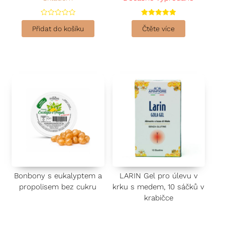
H
Hodnocení
o
5.00
Přidat do košíku
Čtěte více
d
z 5
n
o
c
e
n
í
0
z
5
Bonbony s eukalyptem a
LARIN Gel pro úlevu v
propolisem bez cukru
krku s medem, 10 sáčků v
krabičce