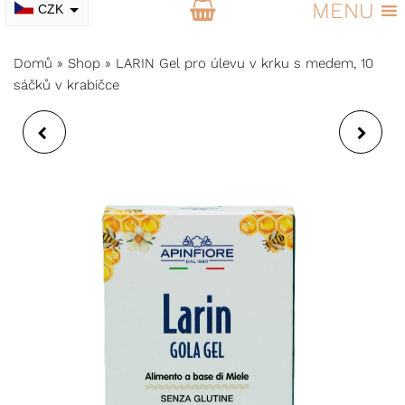
MENU
CZK
EUR
Domů
»
Shop
»
LARIN Gel pro úlevu v krku s medem, 10
sáčků v krabičce
TĚLOVÝ MASÁŽNÍ
HYDRATAČNÍ A
OLEJ PRO SPÁNEK A
SAMETOVĚ
NOČNÍ REGENERACI
ZJEMŇUJÍCÍ
SPRCHOVÝ GEL