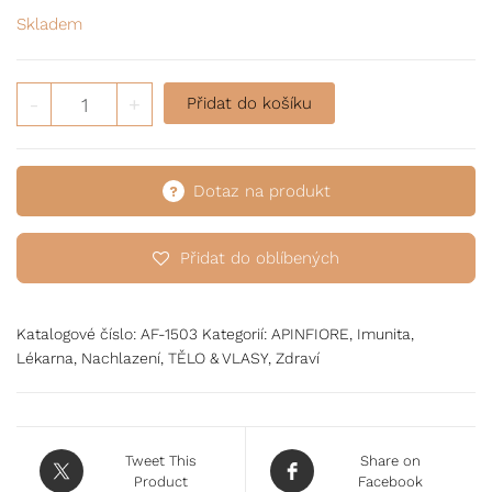
Skladem
LARIN Gel pro úlevu v krku s medem, 10 sáčků v krabičc
-
+
Přidat do košíku
Dotaz na produkt
Přidat do oblíbených
Katalogové číslo:
AF-1503
Kategorií:
APINFIORE
,
Imunita
,
Lékarna
,
Nachlazení
,
TĚLO & VLASY
,
Zdraví
Tweet This
Share on
Product
Facebook