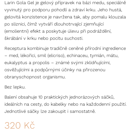
Larin Gola Gel je gelový přípravek na bázi medu, speciálně
vyvinutý pro podporu pohodlí a zdraví krku. Jeho hustá,
gelovitá konzistence je navržena tak, aby pomalu klouzala
po sliznici, čímž vytváří dlouhotrvající zjemňující
(emolientní) efekt a poskytuje úlevu při podráždění,
škrábání v krku nebo pocitu suchosti.
Receptura kombinuje tradičně ceněné přírodní ingredience
– med, lékořici, smil (elicriso), echinaceu, tymián, mátu,
eukalyptus a propolis – známé svými zklidňujícími,
osvěžujícími a podpůrnými účinky na přirozenou
obranyschopnost organismu.
Bez lepku.
Balení obsahuje 10 praktických jednorázových sáčků,
ideálních na cesty, do kabelky nebo na každodenní použití.
Jednotlivé sáčky lze zakoupit i samostatně.
320
Kč