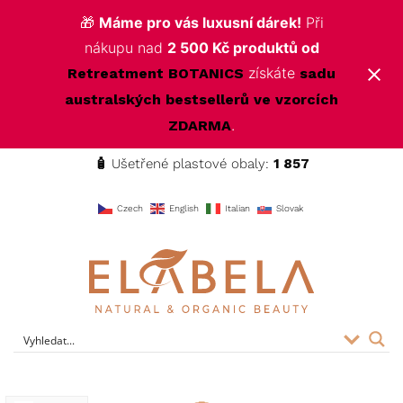
🎁
Máme pro vás luxusní dárek!
Při
nákupu nad
2 500 Kč produktů od
získáte
Retreatment BOTANICS
sadu
australských bestsellerů ve vzorcích
.
ZDARMA
🧴
Ušetřené plastové obaly:
1 857
f
Czech
English
Italian
Slovak
ELABELA Beauty
Kvalitní kosmetika pro vás