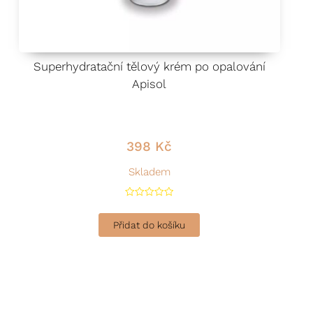
Superhydratační tělový krém po opalování
Apisol
398
Kč
 Kč.
 25 Kč – 448 Kč.
Skladem
H
o
d
Přidat do košíku
n
o
c
e
n
í
0
z
5