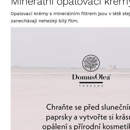
Minerální opalovací krém
Opalovací krémy s minerálním filtrem jsou v létě st
zanechávají nehezký bílý film.