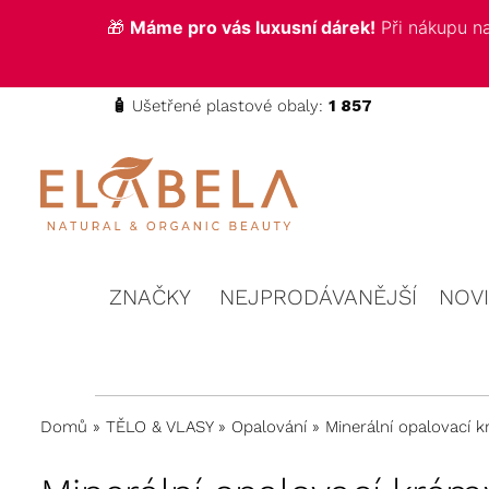
🎁
Máme pro vás luxusní dárek!
Při nákupu 
🧴
Ušetřené plastové obaly:
1 857
ELABELA
Kvalitní
kosmetika
Beauty
pro vás
ZNAČKY
NEJPRODÁVANĚJŠÍ
NOV
Domů
»
TĚLO & VLASY
»
Opalování
»
Minerální opalovací 