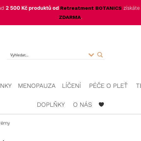
nad
2 500 Kč produktů od
získát
Retreatment BOTANICS
.
ZDARMA
f
INKY
MENOPAUZA
LÍČENÍ
PÉČE O PLEŤ
T
DOPLŇKY
O NÁS
krémy