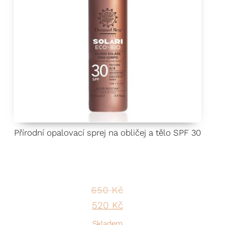
Přírodní opalovací sprej na obličej a tělo SPF 30
650
Kč
 Kč.
Original price was: 650 Kč.
Current price is: 520 
520
Kč
Skladem