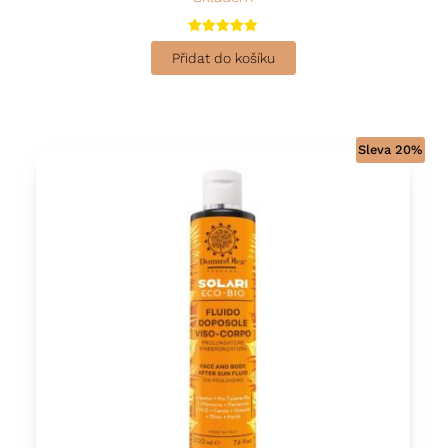
Hodnocení
5.00
Přidat do košíku
z 5
Sleva 20%
This product has multiple variants. The options may be 