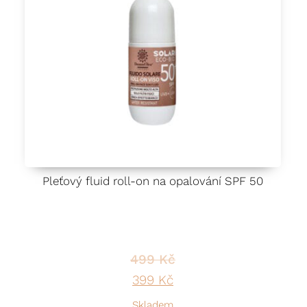
Pleťový fluid roll-on na opalování SPF 50
499
Kč
.
4 Kč.
Original price was: 499 Kč.
Current price is: 399
399
Kč
Skladem