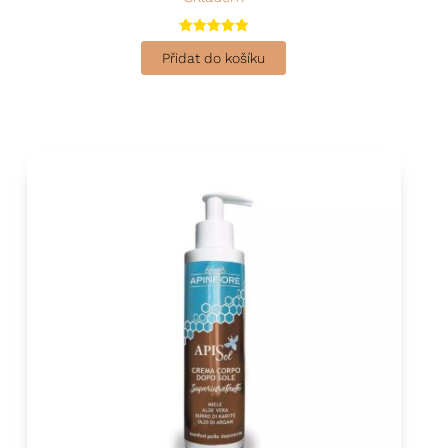
Hodnocení
5.00
Přidat do košíku
z 5
chosen on the product page