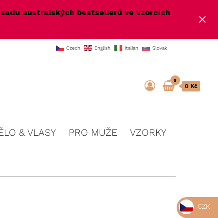
e
sadu australských bestsellerů ve vzorcích
Czech
English
Italian
Slovak
0
0 Kč
ĚLO & VLASY
PRO MUŽE
VZORKY
CZK