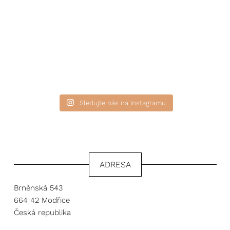
5
Sledujte nás na Instagramu
ADRESA
Brněnská 543
664 42 Modřice
Česká republika