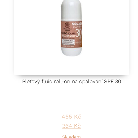
Pleťový fluid roll-on na opalování SPF 30
455
Kč
Original price was: 455 Kč
Current price is: 36
364
Kč
Skladem