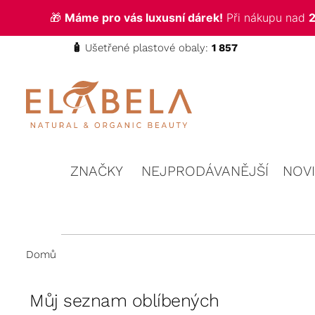
🎁
Máme pro vás luxusní dárek!
Při nákupu nad
2
🧴
Ušetřené plastové obaly:
1 857
ELABELA
Kvalitní
kosmetika
Beauty
pro vás
ZNAČKY
NEJPRODÁVANĚJŠÍ
NOV
Domů
Můj seznam oblíbených