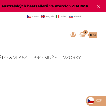
.
 australských bestsellerů ve vzorcích ZDARMA
Czech
English
Italian
Slovak
0
0 Kč
ĚLO & VLASY
PRO MUŽE
VZORKY
CZK