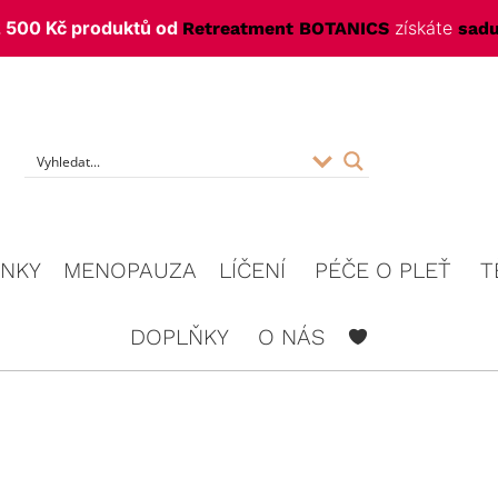
 500 Kč produktů od
získáte
Retreatment BOTANICS
sadu
f
INKY
MENOPAUZA
LÍČENÍ
PÉČE O PLEŤ
T
DOPLŇKY
O NÁS