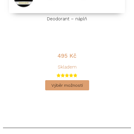
Deodorant – náplň
495
Kč
Skladem
Hodnocení
5.00
Výběr možností
z 5