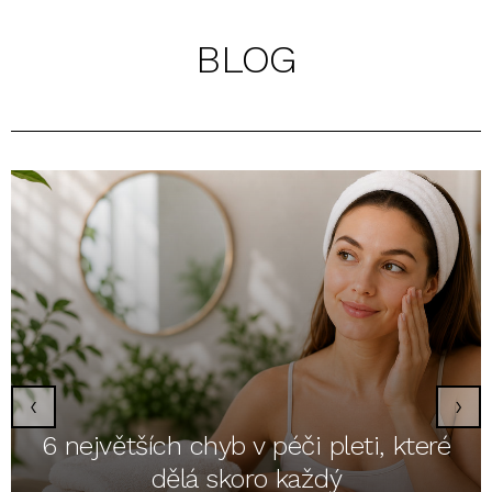
BLOG
‹
›
6 největších chyb v péči pleti, které
dělá skoro každý