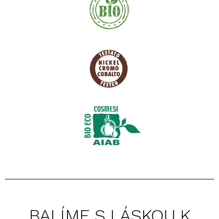
BALÍME S LÁSKOU K