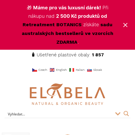
🎁
Máme pro vás luxusní dárek!
Při
nákupu nad
2 500 Kč produktů od
získáte
Retreatment BOTANICS
sadu
australských bestsellerů ve vzorcích
.
ZDARMA
🧴
Ušetřené plastové obaly:
1 857
f
Czech
English
Italian
Slovak
ELABELA Beauty
Kvalitní kosmetika pro vás