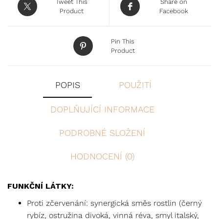
Tweet This
Share on
Product
Facebook
Pin This
Product
POPIS
POUŽITÍ
DOPLŇUJÍCÍ INFORMACE
PODROBNÉ SLOŽENÍ
HODNOCENÍ (0)
FUNKČNÍ LÁTKY:
Proti zčervenání: synergická směs rostlin (černý
rybíz, ostružina divoká, vinná réva, smyl italský,