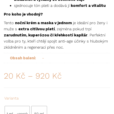
sjednocuje tón pleti a dodává jí
komfort a vitalitu
Pro koho je vhodný?
Tento
noční krém a maska v jednom
je ideální pro ženy i
muže s
extra citlivou pletí
, zejména pokud trpí
zarudnutím, kuperózou či křehkostí kapilár
. Perfektní
volba pro ty, kteří chtějí spojit anti-age účinky s hlubokým
zklidněním a regenerací přes noc.
-
Obsah balení:
20
Kč
–
920
Kč
Varianta
1 ml - vzorek
50 ml