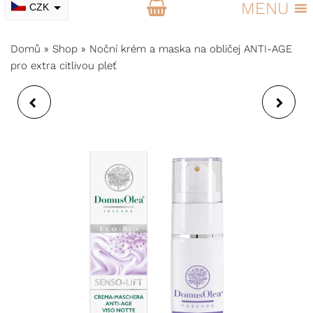
MENU
CZK
EUR
Domů
»
Shop
»
Noční krém a maska na obličej ANTI-AGE
pro extra citlivou pleť
SÉRUM NA LOKÁLNÍ
DENNÍ KRÉM NA
NEDOKONALOSTI
OBLIČEJ ANTI-AGE
PLETI
PRO EXTRA CITLIVOU
PLEŤ