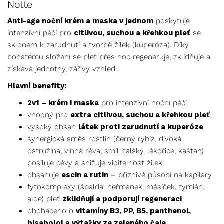
Notte
Anti-age noční krém a maska v jednom
poskytuje
intenzivní péči pro
citlivou, suchou a křehkou pleť
se
sklonem k zarudnutí a tvorbě žilek (kuperóza). Díky
bohatému složení se pleť přes noc regeneruje, zklidňuje a
získává jednotný, zářivý vzhled.
Hlavní benefity:
2v1 – krém i maska
pro intenzivní noční péči
vhodný pro
extra citlivou, suchou a křehkou pleť
vysoký obsah
látek proti zarudnutí a kuperóze
synergická směs rostlin (černý rybíz, divoká
ostružina, vinná réva, smil italský, lékořice, kaštan)
posiluje cévy a snižuje viditelnost žilek
obsahuje
escin a rutin
– příznivě působí na kapiláry
fytokomplexy (špalda, heřmánek, měsíček, tymián,
aloe) pleť
zklidňují a podporují regeneraci
obohaceno o
vitamíny B3, PP, B5, panthenol,
bisabolol a výtažky ze zeleného čaje