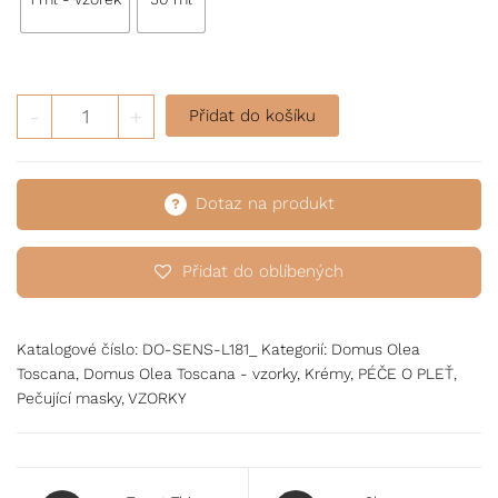
Noční krém a maska na obličej ANTI-AGE pro extra citliv
-
+
Přidat do košíku
Dotaz na produkt
Přidat do oblíbených
Katalogové číslo:
DO-SENS-L181_
Kategorií:
Domus Olea
Toscana
,
Domus Olea Toscana - vzorky
,
Krémy
,
PÉČE O PLEŤ
,
Pečující masky
,
VZORKY