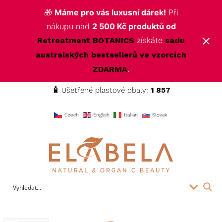
🎁
Máme pro vás luxusní dárek!
Při
nákupu nad
2 500 Kč produktů od
získáte
Retreatment BOTANICS
sadu
australských bestsellerů ve vzorcích
.
ZDARMA
🧴
Ušetřené plastové obaly:
1 857
f
Czech
English
Italian
Slovak
ELABELA Beauty
Kvalitní kosmetika pro vás