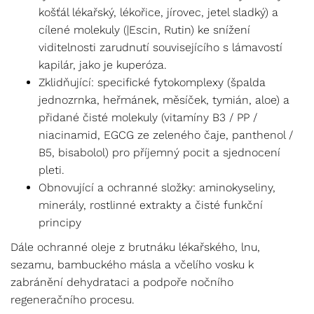
košťál lékařský, lékořice, jírovec, jetel sladký) a
cílené molekuly (|Escin, Rutin) ke snížení
viditelnosti zarudnutí souvisejícího s lámavostí
kapilár, jako je kuperóza.
Zklidňující: specifické fytokomplexy (špalda
jednozrnka, heřmánek, měsíček, tymián, aloe) a
přidané čisté molekuly (vitamíny B3 / PP /
niacinamid, EGCG ze zeleného čaje, panthenol /
B5, bisabolol) pro příjemný pocit a sjednocení
pleti.
Obnovující a ochranné složky: aminokyseliny,
minerály, rostlinné extrakty a čisté funkční
principy
Dále ochranné oleje z brutnáku lékařského, lnu,
sezamu, bambuckého másla a včelího vosku k
zabránění dehydrataci a podpoře nočního
regeneračního procesu.