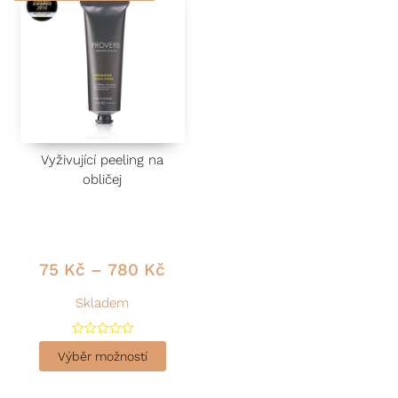
5
5
Vyživující peeling na
obličej
75
Kč
–
780
Kč
Skladem
H
o
Výběr možností
d
n
o
c