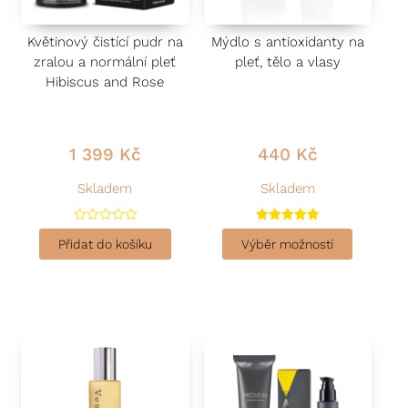
Květinový čistící pudr na
Mýdlo s antioxidanty na
zralou a normální pleť
pleť, tělo a vlasy
Hibiscus and Rose
1 399
Kč
440
Kč
Skladem
Skladem
H
Hodnocení
o
5.00
Přidat do košíku
Výběr možností
d
z 5
n
o
c
e
n
í
0
z
5