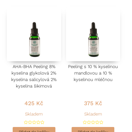
AHA-BHA Peeling 8%
Peeling s 10 % kyselinou
kyselina glykolová 2%
mandlovou a 10 %
kyselina salicylová 2%
kyselinou mléčnou
kyselina šikimová
425
Kč
375
Kč
Skladem
Skladem
H
H
o
o