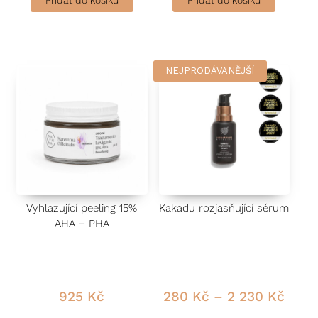
Přidat do košíku
Přidat do košíku
d
d
n
n
o
o
c
c
e
e
n
n
í
í
0
0
NEJPRODÁVANĚJŠÍ
This product has multiple vari
z
z
5
5
Vyhlazující peeling 15%
Kakadu rozjasňující sérum
AHA + PHA
925
Kč
280
Kč
–
2 230
Kč