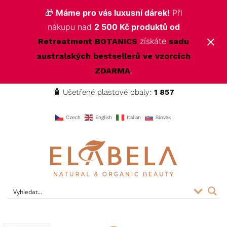
🎁
Máme pro vás luxusní dárek!
Při
nákupu nad
2 500 Kč produktů od
získáte
Retreatment BOTANICS
sadu
australských bestsellerů ve vzorcích
.
ZDARMA
🧴
Ušetřené plastové obaly:
1 857
f
Czech
English
Italian
Slovak
ELABELA Beauty
Kvalitní kosmetika pro vás