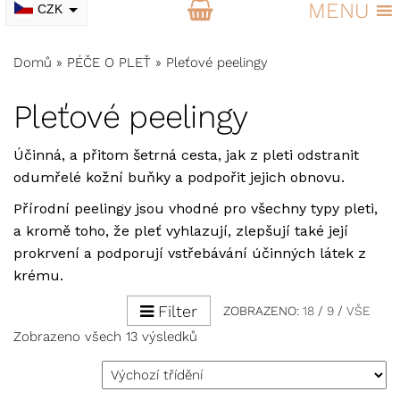
MENU
CZK
EUR
Domů
»
PÉČE O PLEŤ
»
Pleťové peelingy
Pleťové peelingy
Účinná, a přitom šetrná cesta, jak z pleti odstranit
odumřelé kožní buňky a podpořit jejich obnovu.
Přírodní peelingy jsou vhodné pro všechny typy pleti,
a kromě toho, že pleť vyhlazují, zlepšují také její
prokrvení a podporují vstřebávání účinných látek z
krému.
Filter
ZOBRAZENO:
18
/
9
/
VŠE
Zobrazeno všech 13 výsledků