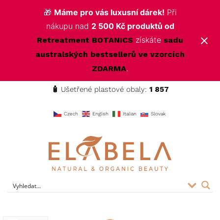
🎁
Máme pro vás luxusní dárek!
Při
nákupu nad
2 500 Kč produktů od
získáte
Retreatment BOTANICS
sadu
australských bestsellerů ve vzorcích
.
ZDARMA
🧴
Ušetřené plastové obaly:
1 857
f
Czech
English
Italian
Slovak
ELABELA Beauty
Kvalitní kosmetika pro vás