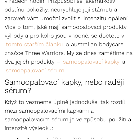
v řádech hodin. Přizpůsobí se jakémukoliv
odstínu pokožky, neurychluje její stárnutí a
zároveň vám umožní zvolit si intenzitu opálení.
Více o tom, jaké mají samoopalovací produkty
výhody a pro koho jsou vhodné, se dočtete v
tomto starším článku
o australian bodycare
značce Three Warriors. My se dnes zaměříme na
dva jejich produkty –
samoopalovací kapky
a
samoopalovací sérum
.
Samoopalovací kapky, nebo raději
sérum?
Když to vezmeme úplně jednoduše, tak rozdíl
mezi samoopalovacími kapkami a
samoopalovacím sérum je ve způsobu použití a
intenzitě výsledku: