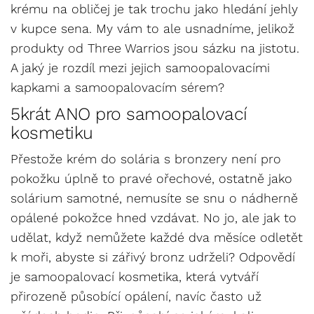
krému na obličej je tak trochu jako hledání jehly
v kupce sena. My vám to ale usnadníme, jelikož
produkty od Three Warrios jsou sázku na jistotu.
A jaký je rozdíl mezi jejich samoopalovacími
kapkami a samoopalovacím sérem?
5krát ANO pro samoopalovací
kosmetiku
Přestože krém do solária s bronzery není pro
pokožku úplně to pravé ořechové, ostatně jako
solárium samotné, nemusíte se snu o nádherně
opálené pokožce hned vzdávat. No jo, ale jak to
udělat, když nemůžete každé dva měsíce odletět
k moři, abyste si zářivý bronz udrželi? Odpovědí
je samoopalovací kosmetika, která vytváří
přirozeně působící opálení, navíc často už