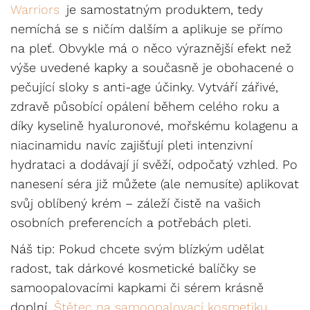
Warriors
je samostatným produktem, tedy
nemíchá se s ničím dalším a aplikuje se přímo
na pleť. Obvykle má o něco výraznější efekt než
výše uvedené kapky a současně je obohacené o
pečující sloky s anti-age účinky. Vytváří zářivé,
zdravě působící opálení během celého roku a
díky kyselině hyaluronové, mořskému kolagenu a
niacinamidu navíc zajišťují pleti intenzivní
hydrataci a dodávají jí svěží, odpočatý vzhled. Po
nanesení séra již můžete (ale nemusíte) aplikovat
svůj oblíbený krém – záleží čistě na vašich
osobních preferencích a potřebách pleti.
Náš tip: Pokud chcete svým blízkým udělat
radost, tak dárkové kosmetické balíčky se
samoopalovacími kapkami či sérem krásně
doplní
Štětec na samoopalovací kosmetiku