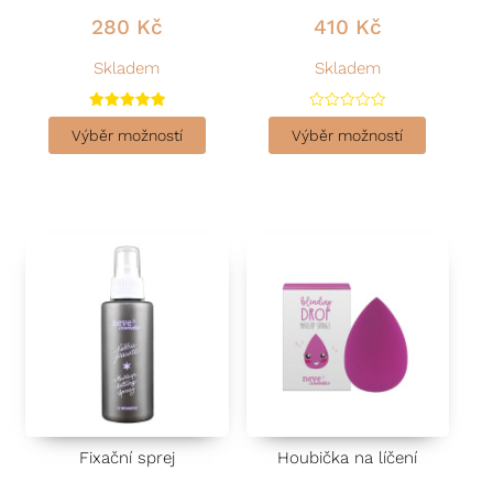
280
Kč
410
Kč
Skladem
Skladem
Hodnocení
H
5.00
o
Výběr možností
Výběr možností
z 5
d
n
o
c
e
n
í
0
z
5
Fixační sprej
Houbička na líčení