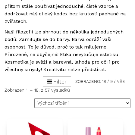
přitom stále používat jednoduché, čisté vzorce a
dodržovat náš etický kodex bez krutosti páchané na
zvířatech.
Naši filozofii lze shrnout do několika jednoduchých
bodů: Zamilujte se do barvy. Barva odráží vaši
osobnost. To je důvod, proč to tak milujeme.
Přirozené, ne obyčejné! Etika nevylučuje estetiku.
Kosmetika je svěží a barevná, lahoda pro oči i pro
všechny smysly! Kreativitu nelze předstírat.
Filter
ZOBRAZENO:
18
/
9
/
VŠE
Zobrazen 1. – 18. z 57 výsledků
This product has multiple variants. The options may be ch
This product has multiple vari