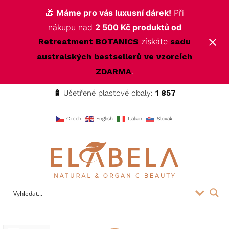
🎁
Máme pro vás luxusní dárek!
Při
nákupu nad
2 500 Kč produktů od
získáte
Retreatment BOTANICS
sadu
australských bestsellerů ve vzorcích
.
ZDARMA
🧴
Ušetřené plastové obaly:
1 857
f
Czech
English
Italian
Slovak
ELABELA Beauty
Kvalitní kosmetika pro vás