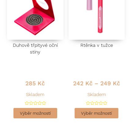
Duhově třpityvé oční
Rtěnka v tužce
stíny
285
Kč
242
Kč
–
249
Kč
Skladem
Skladem
H
H
o
o
Výběr možností
Výběr možností
d
d
n
n
o
o
c
c
e
e
n
n