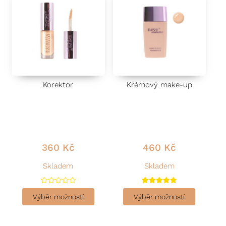
Korektor
Krémový make-up
360
Kč
460
Kč
Skladem
Skladem
H
Hodnocení
o
5.00
Výběr možností
Výběr možností
d
z 5
n
o
c