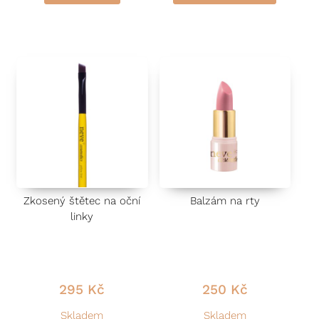
n
n
o
o
c
c
e
e
n
n
í
í
0
0
This product has multiple vari
z
z
5
5
Zkosený štětec na oční
Balzám na rty
linky
295
Kč
250
Kč
Skladem
Skladem