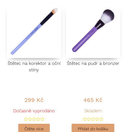
í
í
0
0
z
z
5
5
Štětec na korektor a oční
Štětec na pudr a bronzer
stíny
299
Kč
465
Kč
Dočasně vyprodáno
Skladem
H
H
o
o
Čtěte více
Přidat do košíku
d
d