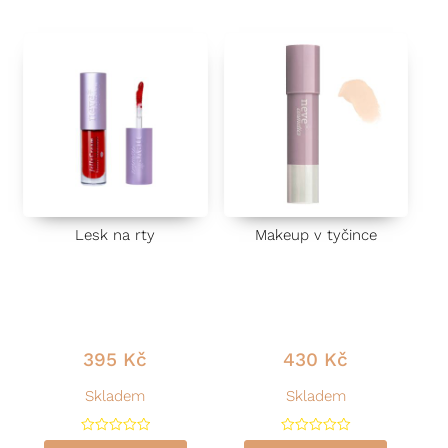
e
n
í
0
This product has multiple variants. The options may be ch
This product has multiple vari
z
5
Lesk na rty
Makeup v tyčince
395
Kč
430
Kč
Skladem
Skladem
H
H