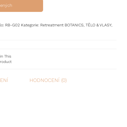
bených
lo:
RB-G02
Kategorie:
Retreatment BOTANICS
,
TĚLO & VLASY
,
in This
roduct
ENÍ
HODNOCENÍ (0)