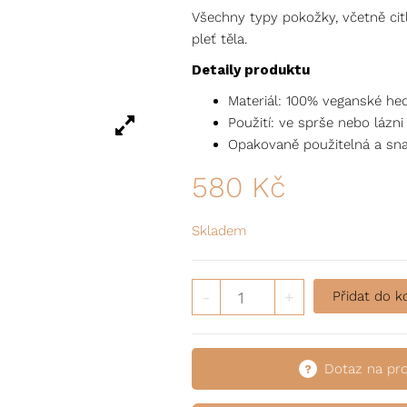
Všechny typy pokožky, včetně citl
pleť těla.
Detaily produktu
Materiál: 100% veganské he
Použití: ve sprše nebo lázn
Opakovaně použitelná a sn
580
Kč
Skladem
Exfoliační rukavice množství
-
+
Přidat do k
Dotaz na pr