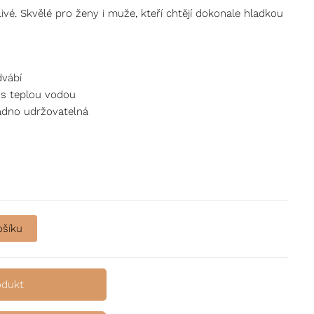
ivé. Skvělé pro ženy i muže, kteří chtějí dokonale hladkou
dvábí
i s teplou vodou
adno udržovatelná
ošíku
odukt