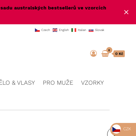
e
sadu australských bestsellerů ve vzorcích
Czech
English
Italian
Slovak
0
0 Kč
ĚLO & VLASY
PRO MUŽE
VZORKY
CZK
ROZJASŇUJÍCÍ