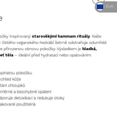
EUR
TĚLOVÝ OLEJ
e
kožky inspirovaný
starověkými hammam rituály
. Naše
 čistého veganského hedvábí šetrně odstraňuje odumřelé
uje přirozenou obnovu pokožky. Výsledkem je
hladká,
eť těla
– ideální před hydratací nebo opalováním.
šupinatou pokožku
 vzhled kůže
stání chloupků
noměrné a bezchybné opálení
odporuje detoxikaci a redukuje otoky
pakovaně použitelná