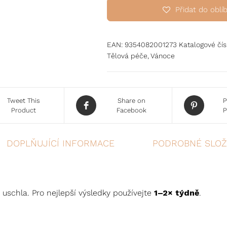
Přidat do oblí
EAN:
9354082001273
Katalogové čís
Tělová péče
,
Vánoce
Tweet This
Share on
P
Product
Facebook
P
DOPLŇUJÍCÍ INFORMACE
PODROBNÉ SLOŽ
 uschla. Pro nejlepší výsledky používejte
1–2× týdně
.