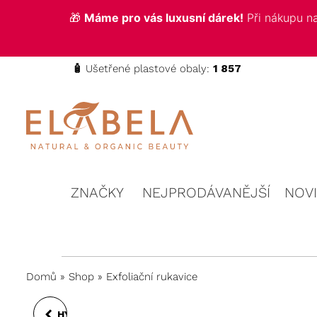
🎁
Máme pro vás luxusní dárek!
Při nákupu 
🧴
Ušetřené plastové obaly:
1 857
ELABELA
Kvalitní
kosmetika
Beauty
pro vás
ZNAČKY
NEJPRODÁVANĚJŠÍ
NOV
Domů
»
Shop
»
Exfoliační rukavice
HYDROFILNÍ PLEŤOVÝ