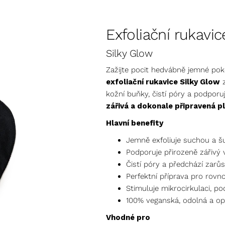
Exfoliační rukavic
Silky Glow
Zažijte pocit hedvábně jemné po
exfoliační rukavice Silky Glow
z
kožní buňky, čistí póry a podpor
zářivá a dokonale připravená pl
Hlavní benefity
Jemně exfoliuje suchou a 
Podporuje přirozeně zářivý
Čistí póry a předchází zarů
Perfektní příprava pro rov
Stimuluje mikrocirkulaci, p
100% veganská, odolná a o
Vhodné pro