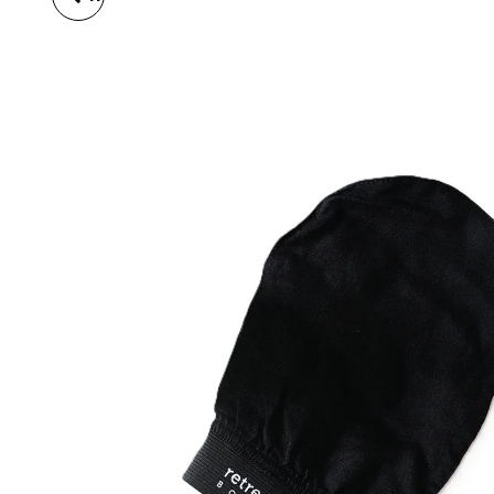
PEELING S DVOJITÝM
ÚČINKEM