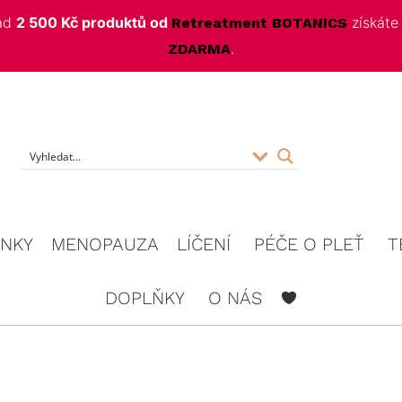
nad
2 500 Kč produktů od
získát
Retreatment BOTANICS
.
ZDARMA
f
INKY
MENOPAUZA
LÍČENÍ
PÉČE O PLEŤ
T
DOPLŇKY
O NÁS