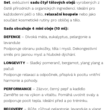
Set
, exkluzivní
sadu čtyř tělových olejů
vyrobených z
čistě přírodních a organických ingrediencí. Ideální pro
každodenní péči o tělo,
relaxační koupele
nebo jako
součást kosmetické rutiny pro obličej a tělo.
Sada obsahuje 4 mini oleje (10 ml):
DEFENCE
– Divoká máta, eukalyptus, pelargonie a
levandule
Podporuje obranu pokožky, těla i mysli. Dekongestivní
směs pro jasnou mysl a hluboké dýchání.
LONGEVITY
– Sladký pomeranč, bergamot, ylang ylang a
pačuli
Podporuje relaxaci a odpočinek, přispívá k pocitu vnitřní
harmonie a pohody.
PERFORMANCE
– Zázvor, černý pepř a kadidlo
Zaměřte se na výkon a vitalitu. Pomáhá uvolnit svaly a
podporuje pocit tepla. Ideální před a po tréninku.
RECOVERY
– Růže, růžové pelargonie, levandule a ylang