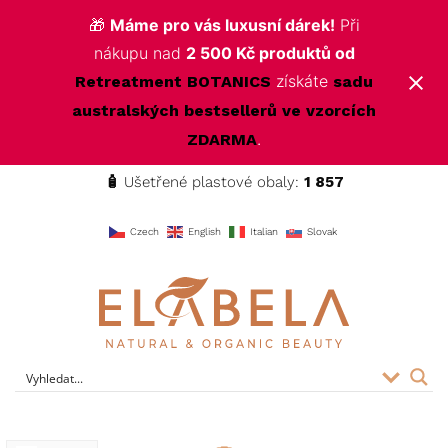
🎁
Máme pro vás luxusní dárek!
Při
nákupu nad
2 500 Kč produktů od
získáte
Retreatment BOTANICS
sadu
australských bestsellerů ve vzorcích
.
ZDARMA
🧴
Ušetřené plastové obaly:
1 857
f
Czech
English
Italian
Slovak
ELABELA Beauty
Kvalitní kosmetika pro vás