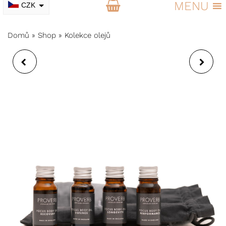
MENU
CZK
EUR
Domů
»
Shop
»
Kolekce olejů
STIMULUJÍCÍ
SADA NA DVOJITÉ
POSILUJÍCÍ ŠAMPON -
ČISTĚNÍ PLETI
HYDRA STYLE