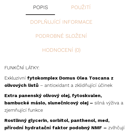
POPIS
POUŽITÍ
DOPLŇUJÍCÍ INFORMACE
PODROBNÉ SLOŽENÍ
HODNOCENÍ (0)
FUNKČNÍ LÁTKY:
Exkluzivní
fytokomplex Domus Olea Toscana z
olivových listů
– antioxidant a zklidňující účinek
Extra panenský olivový olej, fytoskvalen,
bambucké máslo, slunečnicový olej –
silná výživa a
zjemňující funkce
Rostlinný glycerin, sorbitol, panthenol, med,
přírodní hydratační faktor podobný NMF –
zvlhčují