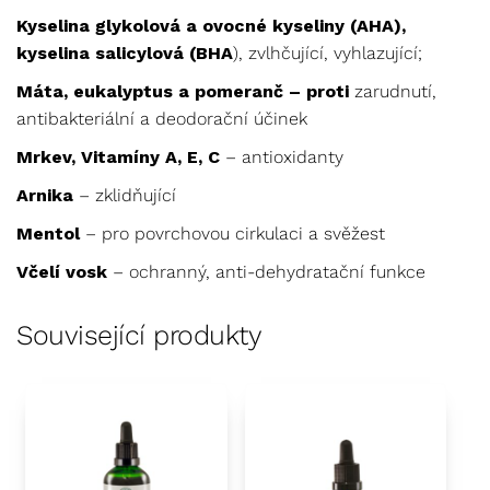
Kyselina glykolová a ovocné kyseliny (AHA),
kyselina salicylová (BHA
), zvlhčující, vyhlazující;
Máta, eukalyptus a pomeranč – proti
zarudnutí,
antibakteriální a deodorační účinek
Mrkev, Vitamíny A, E, C
– antioxidanty
Arnika
– zklidňující
Mentol
– pro povrchovou cirkulaci a svěžest
Včelí vosk
– ochranný, anti-dehydratační funkce
Související produkty