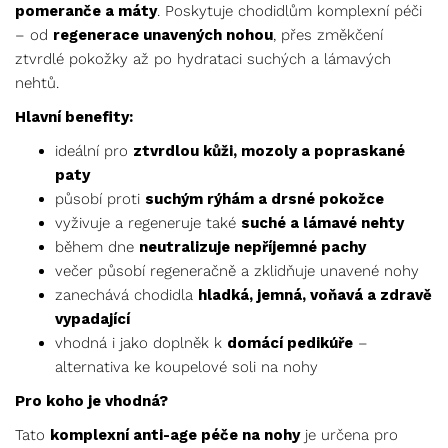
pomeranče a máty
. Poskytuje chodidlům komplexní péči
– od
regenerace unavených nohou
, přes změkčení
ztvrdlé pokožky až po hydrataci suchých a lámavých
nehtů.
Hlavní benefity:
ideální pro
ztvrdlou kůži, mozoly a popraskané
paty
působí proti
suchým rýhám a drsné pokožce
vyživuje a regeneruje také
suché a lámavé nehty
během dne
neutralizuje nepříjemné pachy
večer působí regeneračně a zklidňuje unavené nohy
zanechává chodidla
hladká, jemná, voňavá a zdravě
vypadající
vhodná i jako doplněk k
domácí pedikúře
–
alternativa ke koupelové soli na nohy
Pro koho je vhodná?
Tato
komplexní anti-age péče na nohy
je určena pro