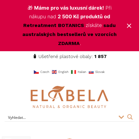
🎁
Máme pro vás luxusní dárek!
Při
nákupu nad
2 500 Kč produktů od
získáte
Retreatment BOTANICS
sadu
australských bestsellerů ve vzorcích
.
ZDARMA
🧴
Ušetřené plastové obaly:
1 857
f
Czech
English
Italian
Slovak
ELABELA Beauty
Kvalitní kosmetika pro vás