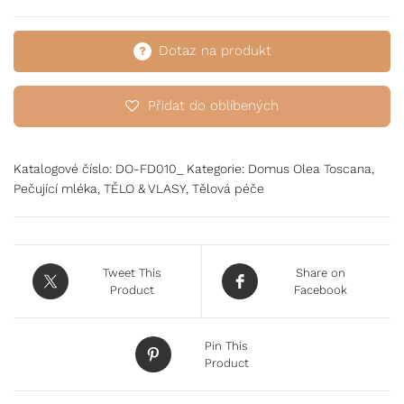
Dotaz na produkt
Přidat do oblíbených
Katalogové číslo:
DO-FD010_
Kategorie:
Domus Olea Toscana
,
Pečující mléka
,
TĚLO & VLASY
,
Tělová péče
Tweet This
Share on
Product
Facebook
Pin This
Product