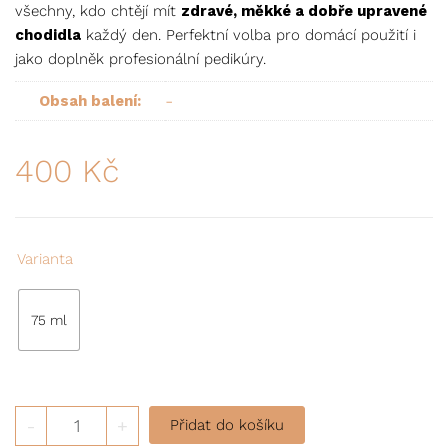
všechny, kdo chtějí mít
zdravé, měkké a dobře upravené
chodidla
každý den. Perfektní volba pro domácí použití i
jako doplněk profesionální pedikúry.
-
Obsah balení:
400
Kč
Varianta
75 ml
Komplexní ANTI-AGE péče na nohy množství
-
+
Přidat do košíku