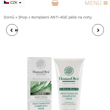
MENU
CZK
EUR
Domů
»
Shop
»
Komplexní ANTI-AGE péče na nohy
KONTUROVACÍ TUŽKA
SMYSLNOST -
NA RTY DUO
PŘÍRODNÍ PARFÉM