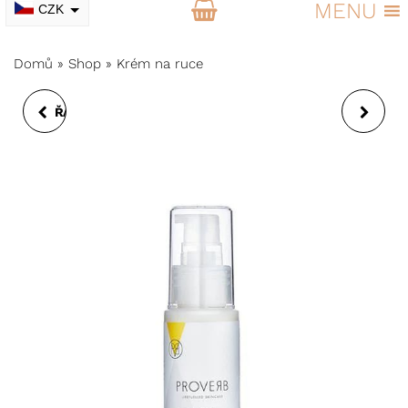
MENU
CZK
EUR
Domů
»
Shop
»
Krém na ruce
ŘASENKA BANANEYES
MÝDLO NA RUCE