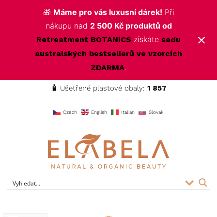
🎁
Máme pro vás luxusní dárek!
Při
nákupu nad
2 500 Kč produktů od
získáte
Retreatment BOTANICS
sadu
australských bestsellerů ve vzorcích
.
ZDARMA
🧴
Ušetřené plastové obaly:
1 857
f
Czech
English
Italian
Slovak
ELABELA Beauty
Kvalitní kosmetika pro vás