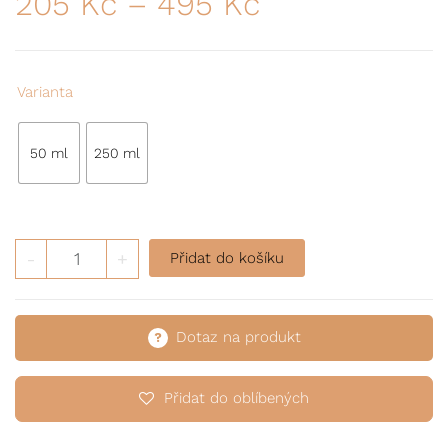
205
Kč
–
495
Kč
Varianta
50 ml
250 ml
Krém na ruce množství
-
+
Přidat do košíku
Dotaz na produkt
Přidat do oblíbených