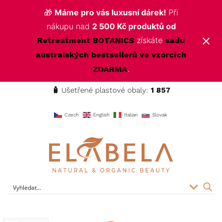
🎁
Máme pro vás luxusní dárek!
Při
nákupu nad
2 500 Kč produktů od
získáte
Retreatment BOTANICS
sadu
australských bestsellerů ve vzorcích
.
ZDARMA
🧴
Ušetřené plastové obaly:
1 857
f
Czech
English
Italian
Slovak
ELABELA Beauty
Kvalitní kosmetika pro vás