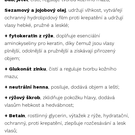
Sezamový a jojobový olej
, udržují vlhkost, vytvářejí
ochranný hydrolipidový film proti krepatění a udržují
vlasy hebké, pružné a lesklé;
+ fytokeratin z rýže
, doplňuje esenciální
aminokyseliny pro keratin, díky čemuž jsou vlasy
plnější, odolnější a pružnější a získávají přirozený
objem;
+ Glukonát zinku
, čistí a reguluje tvorbu kožního
mazu;
+ neutrální henna
, posiluje, dodává objem a leští;
+ rýžový škrob
, zklidňuje pokožku hlavy, dodává
vlasům hebkost a hedvábnost;
+ Betain
, rostlinný glycerin, výtažek z rýže, hydratační,
ochranný, proti krepatění, zlepšuje rozčesávání a lesk
vlasů;