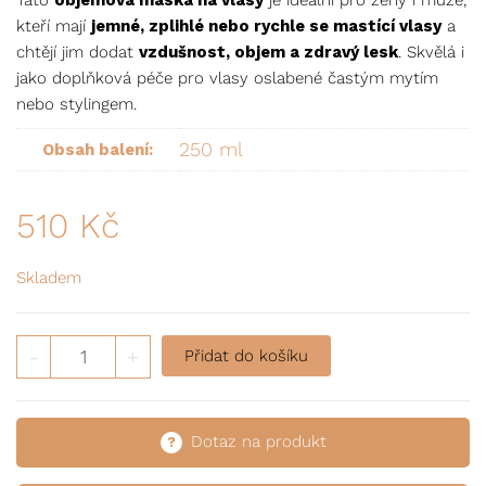
Tato
objemová maska na vlasy
je ideální pro ženy i muže,
kteří mají
jemné, zplihlé nebo rychle se mastící vlasy
a
chtějí jim dodat
vzdušnost, objem a zdravý lesk
. Skvělá i
jako doplňková péče pro vlasy oslabené častým mytím
nebo stylingem.
250 ml
Obsah balení:
510
Kč
Skladem
Objemová maska na vlasy množství
-
+
Přidat do košíku
Dotaz na produkt