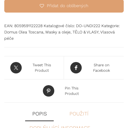
Přidat do oblíbených
EAN:
8059591122228
Katalogové číslo:
DO-UNDI222
Kategorie:
Domus Olea Toscana
,
Masky a oleje
,
TĚLO & VLASY
,
Vlasová
péče
Tweet This
Share on
Product
Facebook
Pin This
Product
POPIS
POUŽITÍ
DOPLŇUJÍCÍ INFORMACE