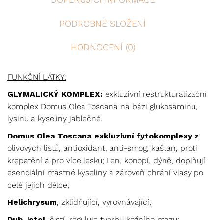
PODROBNÉ SLOŽENÍ
HODNOCENÍ (0)
FUNKČNÍ LÁTKY:
GLYMALICKÝ KOMPLEX:
exkluzivní restrukturalizační
komplex Domus Olea Toscana na bázi glukosaminu,
lysinu a kyseliny jablečné.
Domus Olea Toscana exkluzivní fytokomplexy z
:
olivových listů, antioxidant, anti-smog; kaštan, proti
krepatění a pro více lesku; Len, konopí, dýně, doplňují
esenciální mastné kyseliny a zároveň chrání vlasy po
celé jejich délce;
Helichrysum
, zklidňující, vyrovnávající;
Dub, jetel
, čistí, reguluje tvorbu kožního mazu;