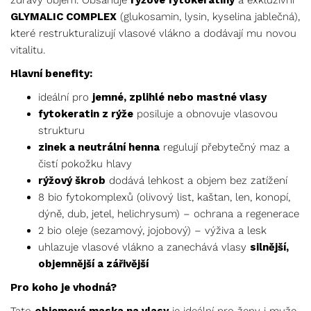
zdravý objem. Obsahuje
rýžové fytokeratiny
a exkluzivní
GLYMALIC COMPLEX
(glukosamin, lysin, kyselina jablečná),
které restrukturalizují vlasové vlákno a dodávají mu novou
vitalitu.
Hlavní benefity:
ideální pro
jemné, zplihlé nebo mastné vlasy
fytokeratin z rýže
posiluje a obnovuje vlasovou
strukturu
zinek a neutrální henna
regulují přebytečný maz a
čistí pokožku hlavy
rýžový škrob
dodává lehkost a objem bez zatížení
8 bio fytokomplexů (olivový list, kaštan, len, konopí,
dýně, dub, jetel, helichrysum) – ochrana a regenerace
2 bio oleje (sezamový, jojobový) – výživa a lesk
uhlazuje vlasové vlákno a zanechává vlasy
silnější,
objemnější a zářivější
Pro koho je vhodná?