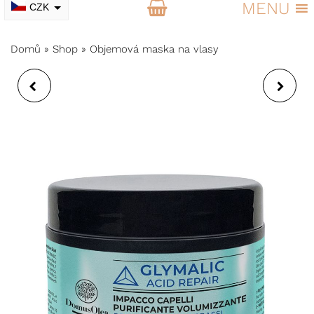
MENU
CZK
EUR
Domů
»
Shop
»
Objemová maska na vlasy
MASKA PROTI
MASKA PROTI
KREPATĚNÍ VLASŮ
ŽLOUTNUTÍ VLASŮ