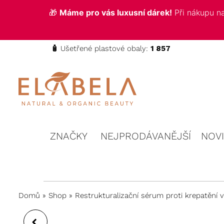
🎁
Máme pro vás luxusní dárek!
Při nákupu 
🧴
Ušetřené plastové obaly:
1 857
ELABELA
Kvalitní
kosmetika
Beauty
pro vás
ZNAČKY
NEJPRODÁVANĚJŠÍ
NOV
Domů
»
Shop
»
Restrukturalizační sérum proti krepatění 
ALBA KRÉMOVÝ