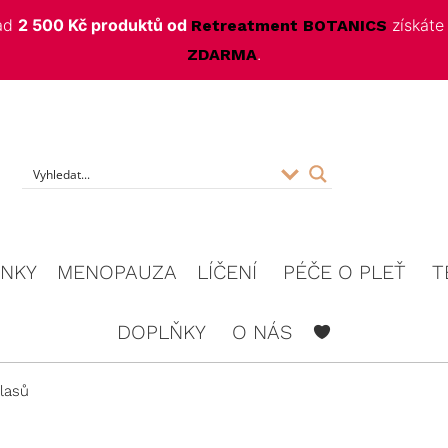
nad
2 500 Kč produktů od
získát
Retreatment BOTANICS
.
ZDARMA
f
INKY
MENOPAUZA
LÍČENÍ
PÉČE O PLEŤ
T
DOPLŇKY
O NÁS
vlasů