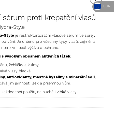
EUR
ROZJASŇUJÍCÍM
í sérum proti krepatění vlasů
ÚČINKEM
Hydra-Style
ra-Style
je restrukturalizační vlasové sérum ve spreji,
nou vůní. Je určeno pro všechny typy vlasů, zejména
intenzivní péči, výživu a ochranu.
i s vysokým obsahem aktivních látek
:
énu, žehličky a kulmy,
ává vlasy hladké,
iny, antioxidanty, mastné kyseliny a minerální soli
,
dává jim jemnost, lesk a příjemnou vůni.
 každodenní použití, na suché i vlhké vlasy.