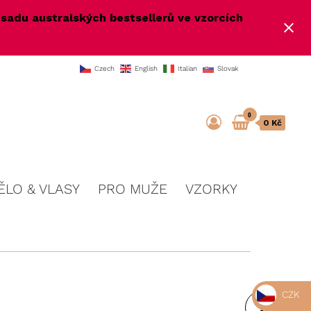
e
sadu australských bestsellerů ve vzorcích
Czech
English
Italian
Slovak
0
0 Kč
ĚLO & VLASY
PRO MUŽE
VZORKY
CZK
PLEŤOVÁ VODA S