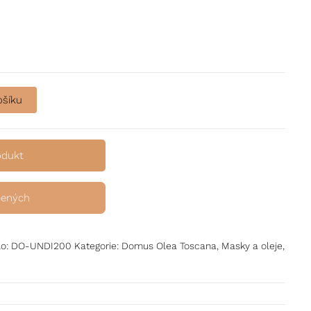
ti krepatění vlasů množství
ošíku
odukt
bených
lo:
DO-UNDI200
Kategorie:
Domus Olea Toscana
,
Masky a oleje
,