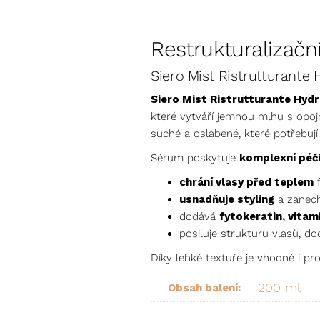
Restrukturalizačn
Siero Mist Ristrutturante 
Siero Mist Ristrutturante Hyd
které vytváří jemnou mlhu s opoj
suché a oslabené, které potřebují 
Sérum poskytuje
komplexní péč
chrání vlasy před teplem
f
usnadňuje styling
a zanech
dodává
fytokeratin, vitam
posiluje strukturu vlasů, do
Díky lehké textuře je vhodné i pro
200 ml
Obsah balení: