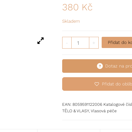
380
Kč
Skladem
Restrukturalizační sérum pro
-
+
Přidat do k
Dotaz na pr
Přidat do oblí
EAN:
8059591122006
Katalogové čís
TĚLO & VLASY
,
Vlasová péče