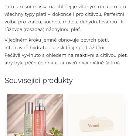
Tato luxusní maska na obličej je vítaným rituálem pro
všechny typy pleti – dokonce i pro citlivou. Perfektní
volba pro zralou, suchou, mdlou, dehydratovanou i k
růžovce (rosacea) náchylnou pleť.
V jediném kroku jemně obnovuje povrch pleti,
intenzivně hydratuje a zklidňuje podráždění.
Pečlivě vyvinuto s ohledem na reaktivní a citlivou pleť,
aby byla péče účinná a zároveň maximálně šetrná.
Související produkty