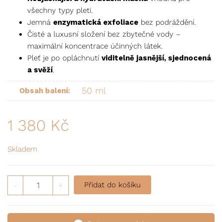
všechny typy pleti.
Jemná
enzymatická exfoliace
bez podráždění.
Čisté a luxusní složení bez zbytečné vody –
maximální koncentrace účinných látek.
Pleť je po opláchnutí
viditelně jasnější, sjednocená
a svěží
.
50 ml
Obsah balení:
1 380
Kč
Skladem
Rozjasňující maska na obnovu pleti množství
-
+
Přidat do košíku