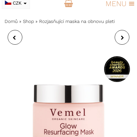
MENU
CZK
EUR
Domů
»
Shop
»
Rozjasňující maska na obnovu pleti
KAPKY PRO
PETITE OLEJOVÁ
PŘIROZENÉ OPÁLENÍ A
ESENCE
HYDRATACI PLETI