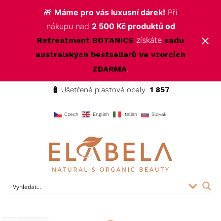
🎁
Máme pro vás luxusní dárek!
Při
nákupu nad
2 500 Kč produktů od
získáte
Retreatment BOTANICS
sadu
australských bestsellerů ve vzorcích
.
ZDARMA
🧴
Ušetřené plastové obaly:
1 857
f
Czech
English
Italian
Slovak
ELABELA Beauty
Kvalitní kosmetika pro vás