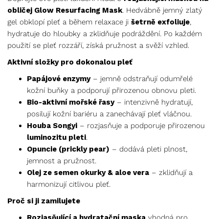
obličej Glow Resurfacing Mask
. Hedvábně jemný zlatý
gel obklopí pleť a během relaxace ji
šetrně exfoliuje
,
hydratuje do hloubky a zklidňuje podráždění. Po každém
použití se pleť rozzáří, získá pružnost a svěží vzhled.
Aktivní složky pro dokonalou pleť
Papájové enzymy
– jemně odstraňují odumřelé
kožní buňky a podporují přirozenou obnovu pleti.
Bio-aktivní mořské řasy
– intenzivně hydratují,
posilují kožní bariéru a zanechávají pleť vláčnou.
Houba Songyi
– rozjasňuje a podporuje přirozenou
luminozitu pleti
.
Opuncie (prickly pear)
– dodává pleti plnost,
jemnost a pružnost.
Olej ze semen okurky & aloe vera
– zklidňují a
harmonizují citlivou pleť.
Proč si ji zamilujete
Rozjasňující a hydratační maska
vhodná pro