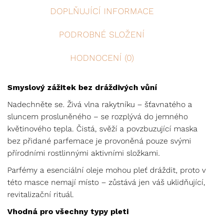
DOPLŇUJÍCÍ INFORMACE
PODROBNÉ SLOŽENÍ
HODNOCENÍ (0)
Smyslový zážitek bez dráždivých vůní
Nadechněte se. Živá vlna rakytníku – šťavnatého a
sluncem prosluněného – se rozplývá do jemného
květinového tepla. Čistá, svěží a povzbuzující maska
bez přidané parfemace je provoněná pouze svými
přírodními rostlinnými aktivními složkami.
Parfémy a esenciální oleje mohou pleť dráždit, proto v
této masce nemají místo – zůstává jen váš uklidňující,
revitalizační rituál.
Vhodná pro všechny typy pleti