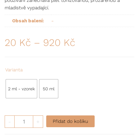
používání zanechává pleť tonizovanou, prozářenou a
mladistvě vypadající.
-
Obsah balení:
20
Kč
–
920
Kč
Varianta
2 ml - vzorek
50 ml
Sérum ANTI-AGE pro rozjasnění pigmentové pleti množst
-
+
Přidat do košíku