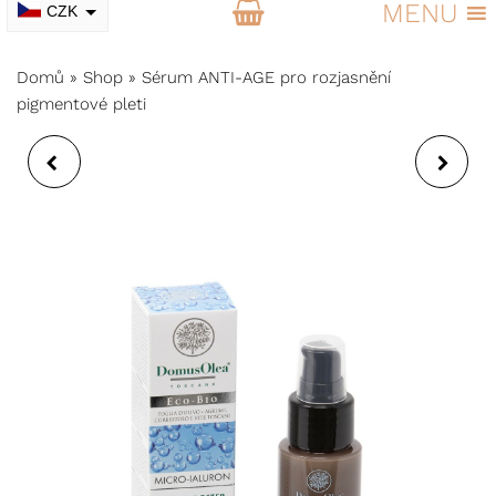
MENU
CZK
EUR
Domů
»
Shop
»
Sérum ANTI-AGE pro rozjasnění
pigmentové pleti
TONIZAČNÍ MLHA
SOS SPREJ NA
ANTI-AGE PRO
UNAVENÉ A TĚŽKÉ
ZRALOU A
NOHY
PROBLEMATICKOU
PLEŤ