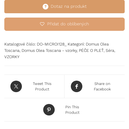
Dotaz na produkt
Přidat do oblíbených
Katalogové číslo:
DO-MICROI128_
Kategorií:
Domus Olea
Toscana
,
Domus Olea Toscana - vzorky
,
PÉČE O PLEŤ
,
Séra
,
VZORKY
Tweet This
Share on
Product
Facebook
Pin This
Product