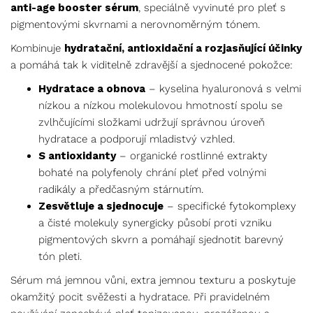
anti-age booster sérum
, speciálně vyvinuté pro pleť s
pigmentovými skvrnami a nerovnoměrným tónem.
Kombinuje
hydratační, antioxidační a rozjasňující účinky
a pomáhá tak k viditelně zdravější a sjednocené pokožce:
Hydratace a obnova
– kyselina hyaluronová s velmi
nízkou a nízkou molekulovou hmotností spolu se
zvlhčujícími složkami udržují správnou úroveň
hydratace a podporují mladistvý vzhled.
S antioxidanty
– organické rostlinné extrakty
bohaté na polyfenoly chrání pleť před volnými
radikály a předčasným stárnutím.
Zesvětluje a sjednocuje
– specifické fytokomplexy
a čisté molekuly synergicky působí proti vzniku
pigmentových skvrn a pomáhají sjednotit barevný
tón pleti.
Sérum má jemnou vůni, extra jemnou texturu a poskytuje
okamžitý pocit svěžesti a hydratace. Při pravidelném