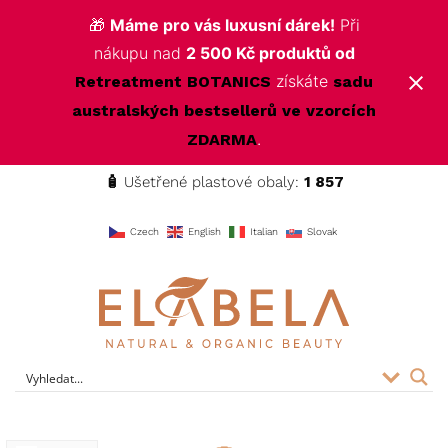
🎁
Máme pro vás luxusní dárek!
Při
nákupu nad
2 500 Kč produktů od
získáte
Retreatment BOTANICS
sadu
australských bestsellerů ve vzorcích
.
ZDARMA
🧴
Ušetřené plastové obaly:
1 857
f
Czech
English
Italian
Slovak
ELABELA Beauty
Kvalitní kosmetika pro vás