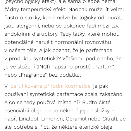
(psychologický efekt), ale sama o sobě nemá
žádný terapeutický efekt. Naopak může jít velmi
často o složky, které nelze biologicky odbourat,
jsou alergenní, nebo se dokonce řadí mezi tzv.
endokrinní disruptory. Tedy látky, které mohou
potenciálně narušit hormonální rovnováhu
v našem těle. A jak poznat, že je parfemace
v produktu syntetická? Většinou podle toho, že
je ve složení (INCI) napsáno prosté „Parfum“
nebo „Fragrance“ bez dodatku.
V
certifikované přírodní kosmetice
je pak
používání syntetické parfemace zcela zakázáno.
A co se tedy používá místo ní? Buďto čisté
esenciální oleje, nebo některé jejich složky –
např. Linalool, Limonen, Geraniol nebo Citral). Je
ale potřeba si říct, že některé éterické oleje