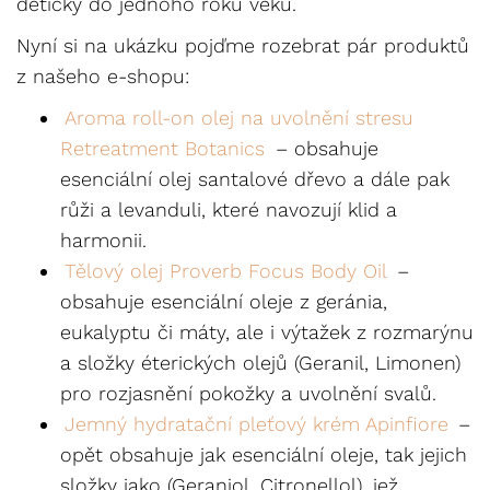
dětičky do jednoho roku věku.
Nyní si na ukázku pojďme rozebrat pár produktů
z našeho e-shopu:
Aroma roll-on olej na uvolnění stresu
Retreatment Botanics
– obsahuje
esenciální olej santalové dřevo a dále pak
růži a levanduli, které navozují klid a
harmonii.
Tělový olej Proverb Focus Body Oil
–
obsahuje esenciální oleje z geránia,
eukalyptu či máty, ale i výtažek z rozmarýnu
a složky éterických olejů (Geranil, Limonen)
pro rozjasnění pokožky a uvolnění svalů.
Jemný hydratační pleťový krém Apinfiore
–
opět obsahuje jak esenciální oleje, tak jejich
složky jako (Geraniol, Citronellol), jež