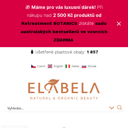
🎁
Máme pro vás luxusní dárek!
Při
nákupu nad
2 500 Kč produktů od
získáte
Retreatment BOTANICS
sadu
australských bestsellerů ve vzorcích
.
ZDARMA
🧴
Ušetřené plastové obaly:
1 857
f
Czech
English
Italian
Slovak
ELABELA Beauty
Kvalitní kosmetika pro vás