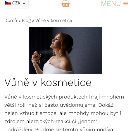
MENU
CZK
EUR
Domů
»
Blog
»
Vůně v kosmetice
Vůně v kosmetice
Vůně v kosmetických produktech hrají mnohem
větší roli, než si často uvědomujeme. Dokáží
nejen vzbudit emoce, ale mnohdy mohou být i
zdrojem alergických reakcí či „jenom“
podráždění. Pojďme se těmto vůním podívat