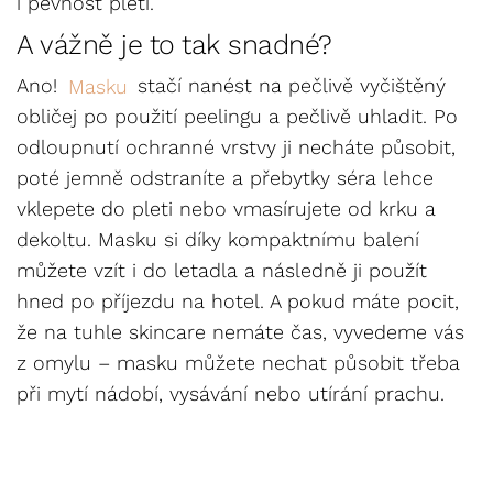
i pevnost pleti.
A vážně je to tak snadné?
Ano!
Masku
stačí nanést na pečlivě vyčištěný
obličej po použití peelingu a pečlivě uhladit. Po
odloupnutí ochranné vrstvy ji necháte působit,
poté jemně odstraníte a přebytky séra lehce
vklepete do pleti nebo vmasírujete od krku a
dekoltu. Masku si díky kompaktnímu balení
můžete vzít i do letadla a následně ji použít
hned po příjezdu na hotel. A pokud máte pocit,
že na tuhle skincare nemáte čas, vyvedeme vás
z omylu – masku můžete nechat působit třeba
při mytí nádobí, vysávání nebo utírání prachu.