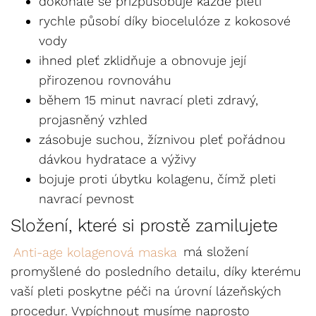
dokonale se přizpůsobuje každé pleti
rychle působí díky biocelulóze z kokosové
vody
ihned pleť zklidňuje a obnovuje její
přirozenou rovnováhu
během 15 minut navrací pleti zdravý,
projasněný vzhled
zásobuje suchou, žíznivou pleť pořádnou
dávkou hydratace a výživy
bojuje proti úbytku kolagenu, čímž pleti
navrací pevnost
Složení, které si prostě zamilujete
Anti-age kolagenová maska
má složení
promyšlené do posledního detailu, díky kterému
vaší pleti poskytne péči na úrovní lázeňských
procedur. Vypíchnout musíme naprosto