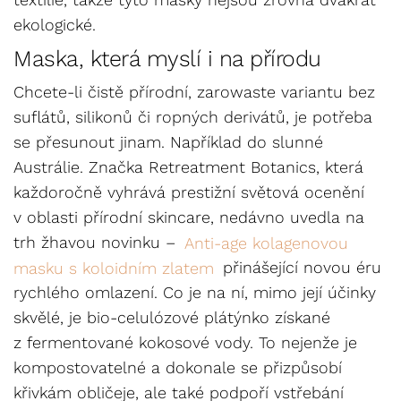
ekologické.
Maska, která myslí i na přírodu
Chcete-li čistě přírodní, zarowaste variantu bez
suflátů, silikonů či ropných derivátů, je potřeba
se přesunout jinam. Například do slunné
Austrálie. Značka Retreatment Botanics, která
každoročně vyhrává prestižní světová ocenění
v oblasti přírodní skincare, nedávno uvedla na
trh žhavou novinku –
Anti-age kolagenovou
masku s koloidním zlatem
přinášející novou éru
rychlého omlazení. Co je na ní, mimo její účinky
skvělé, je bio-celulózové plátýnko získané
z fermentované kokosové vody. To nejenže je
kompostovatelné a dokonale se přizpůsobí
křivkám obličeje, ale také podpoří vstřebání