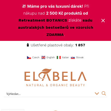
🎁
Máme pro vás luxusní dárek!
Při
nákupu nad
2 500 Kč produktů od
získáte
Retreatment BOTANICS
sadu
australských bestsellerů ve vzorcích
.
ZDARMA
🧴
Ušetřené plastové obaly:
1 857
f
Czech
English
Italian
Slovak
ELABELA Beauty
Kvalitní kosmetika pro vás