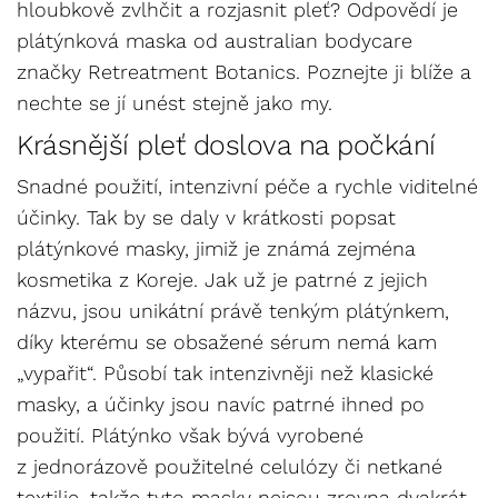
hloubkově zvlhčit a rozjasnit pleť? Odpovědí je
plátýnková maska od australian bodycare
značky Retreatment Botanics. Poznejte ji blíže a
nechte se jí unést stejně jako my.
Krásnější pleť doslova na počkání
Snadné použití, intenzivní péče a rychle viditelné
účinky. Tak by se daly v krátkosti popsat
plátýnkové masky, jimiž je známá zejména
kosmetika z Koreje. Jak už je patrné z jejich
názvu, jsou unikátní právě tenkým plátýnkem,
díky kterému se obsažené sérum nemá kam
„vypařit“. Působí tak intenzivněji než klasické
masky, a účinky jsou navíc patrné ihned po
použití. Plátýnko však bývá vyrobené
z jednorázově použitelné celulózy či netkané
textilie, takže tyto masky nejsou zrovna dvakrát