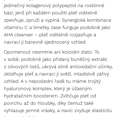
jedinečný kolagenový polypeptid na rostlinné
bázi, jenž při každém použití pleť viditelně
zpevňuje, zpruží a vypíná. Synergická kombinace
vitaminu C a limetky zase funguje podobně jako
AHA cleanser – pleť viditelně rozjasňuje a
navrací jí barevně sjednocený vzhled.
Opomenout nesmíme ani koloidní zlato. To
v sobě, podobně jako přidaný buněčný extrakt
z olivových listů, ukrývá silně antioxidační účinky,
zklidňuje pleť a navrací jí svěží, mladistvě zářivý
vzhled. A v neposlední řadě tu máme trojitý
hyaluronový komplex, který je úžasným
hydratačním boosterem. Zvlhčuje pleť od
povrchu až do hloubky, díky čemuž také
vyhlazuje jemné vrásky, a navíc zvyšuje elasticitu