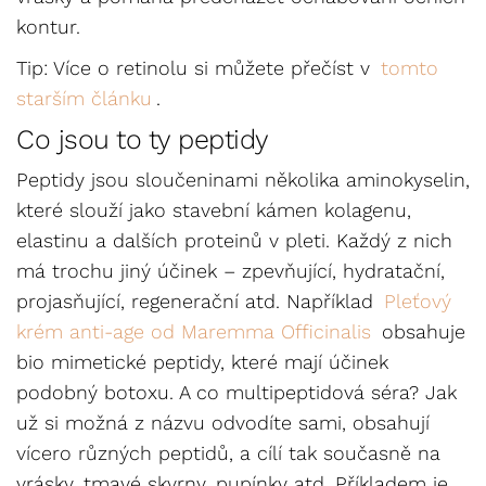
kontur.
Tip: Více o retinolu si můžete přečíst v
tomto
starším článku
.
Co jsou to ty peptidy
Peptidy jsou sloučeninami několika aminokyselin,
které slouží jako stavební kámen kolagenu,
elastinu a dalších proteinů v pleti. Každý z nich
má trochu jiný účinek – zpevňující, hydratační,
projasňující, regenerační atd. Například
Pleťový
krém anti-age od Maremma Officinalis
obsahuje
bio mimetické peptidy, které mají účinek
podobný botoxu. A co multipeptidová séra? Jak
už si možná z názvu odvodíte sami, obsahují
vícero různých peptidů, a cílí tak současně na
vrásky, tmavé skvrny, pupínky atd. Příkladem je