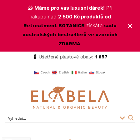
🎁
Máme pro vás luxusní dárek!
Při
nákupu nad
2 500 Kč produktů od
získáte
Retreatment BOTANICS
sadu
australských bestsellerů ve vzorcích
.
ZDARMA
🧴
Ušetřené plastové obaly:
1 857
f
Czech
English
Italian
Slovak
ELABELA Beauty
Kvalitní kosmetika pro vás