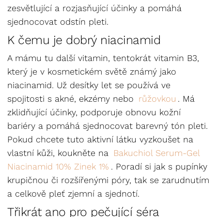
zesvětlující a rozjasňující účinky a pomáhá
sjednocovat odstín pleti.
K čemu je dobrý niacinamid
A mámu tu další vitamin, tentokrát vitamin B3,
který je v kosmetickém světě známý jako
niacinamid. Už desítky let se používá ve
spojitosti s akné, ekzémy nebo
růžovkou
. Má
zklidňující účinky, podporuje obnovu kožní
bariéry a pomáhá sjednocovat barevný tón pleti.
Pokud chcete tuto aktivní látku vyzkoušet na
vlastní kůži, koukněte na
Bakuchiol Serum-Gel
Niacinamid 10% Zinek 1%
. Poradí si jak s pupínky
krupičnou či rozšířenými póry, tak se zarudnutím
a celkově pleť zjemní a sjednotí.
Třikrát ano pro pečující séra