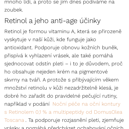
mnoho lidí, a proto se jim dnes podíváme na
zoubek.
Retinol a jeho anti-age účinky
Retinol je formou vitaminu A, která se přirozeně
vyskytuje v naší kůži, kde funguje jako
antioxidant. Podporuje obnovu kožních buněk,
přispívá k vyhlazení vrásek, ale také pomáhá
sjednocovat odstín pleti – i to je důvodem, proč
ho obsahuje nejeden krém na pigmentové
skvrny na tváři. A protože s přibývajícím věkem
množství retinolu v kůži nezadržitelně klesá, je
dobré ho zařadit do pravidelné pečující rutiny,
například v podání
Noční péče na oční kontury
s Retinolem 0,1 % a multipeptidy od DomusOlea
Toscana
. Ta podporuje rozjasnění pleti, zjemňuje
vrásky a pomáhá předcházet ochabování očních