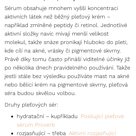
Sérum obsahuje mnohem vyšší koncentraci
aktivních látek než běžný pleťový krém –
například zmíněné peptidy či retinol. Jednotlivé
aktivní složky navíc mívají menší velikost
molekul, takže snáze pronikají hluboko do pleti,
kde cílí na akné, vrásky či pigmentové skvrny.
Právě díky tomu často přináší viditelné účinky již
po několika dnech pravidelného používání. Takže
jestli stále bez výsledku používáte mast na akné
nebo bělicí krém na pigmentové skvrny, pleťová
séra budou skvělou volbou.
Druhy pleťových sér:
hydratační – kupříkladu
Posilující pleťové
sérum Proverb
rozjasňující – třeba
Aktivní rozjasňující