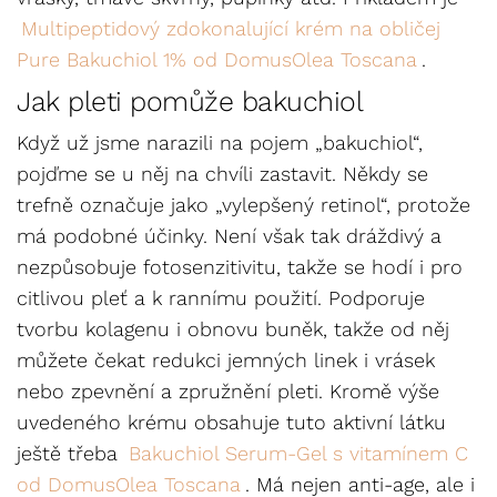
Multipeptidový zdokonalující krém na obličej
Pure Bakuchiol 1% od DomusOlea Toscana
.
Jak pleti pomůže bakuchiol
Když už jsme narazili na pojem „bakuchiol“,
pojďme se u něj na chvíli zastavit. Někdy se
trefně označuje jako „vylepšený retinol“, protože
má podobné účinky. Není však tak dráždivý a
nezpůsobuje fotosenzitivitu, takže se hodí i pro
citlivou pleť a k rannímu použití. Podporuje
tvorbu kolagenu i obnovu buněk, takže od něj
můžete čekat redukci jemných linek i vrásek
nebo zpevnění a zpružnění pleti. Kromě výše
uvedeného krému obsahuje tuto aktivní látku
ještě třeba
Bakuchiol Serum-Gel s vitamínem C
od DomusOlea Toscana
. Má nejen anti-age, ale i