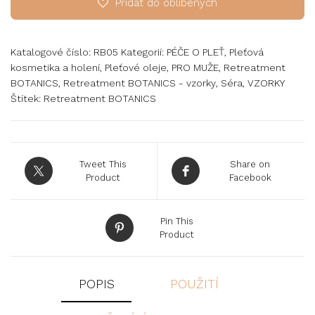
Přidat do oblíbených
Katalogové číslo:
RB05
Kategorií:
PÉČE O PLEŤ
,
Pleťová
kosmetika a holení
,
Pleťové oleje
,
PRO MUŽE
,
Retreatment
BOTANICS
,
Retreatment BOTANICS - vzorky
,
Séra
,
VZORKY
Štítek:
Retreatment BOTANICS
Tweet This
Share on
Product
Facebook
Pin This
Product
POPIS
POUŽITÍ