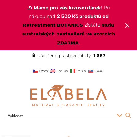
🎁
Máme pro vás luxusní dárek!
Při
nákupu nad
2 500 Kč produktů od
získáte
Retreatment BOTANICS
sadu
australských bestsellerů ve vzorcích
.
ZDARMA
🧴
Ušetřené plastové obaly:
1 857
f
Czech
English
Italian
Slovak
ELABELA Beauty
Kvalitní kosmetika pro vás