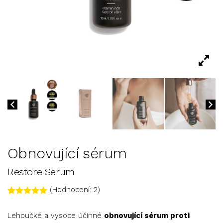
Obnovující sérum
Restore Serum
(Hodnocení:
2
)
Hodnoceno
2
5.00
z 5
Lehoučké a vysoce účinné
obnovující sérum proti
na základě