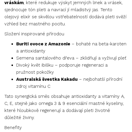
hodnocení
vráskám
, které redukuje výskyt jemných linek a vrásek,
zákazníků
sjednocuje tón pleti a navrací jí mladistvý jas. Tento
olejový elixír se skvělou vstřebatelností dodává pleti svěží
vzhled bez mastného pocitu.
Složení inspirované přírodou
Buriti ovoce z Amazonie
– bohaté na beta-karoten
a antioxidanty
Semena santalového dřeva – zklidňují a vyživují pleť
Divoký květ ibišku – podporuje regeneraci a
pružnost pokožky
Australská švestka Kakadu
– nejbohatší přírodní
zdroj vitamínu C
Tato synergická směs obsahuje antioxidanty a vitamíny A,
C, E, stejně jako omega 3 & 9 esenciální mastné kyseliny,
které hloubkově regenerují a dodávají pleti životně
důležité živiny.
Benefity