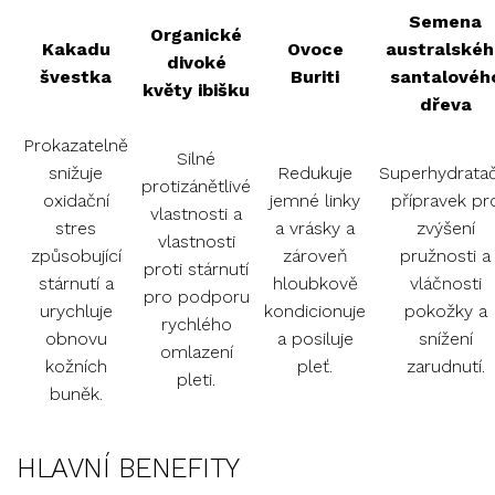
Semena
Organické
Kakadu
Ovoce
australskéh
divoké
švestka
Buriti
santalovéh
květy ibišku
dřeva
Prokazatelně
Silné
snižuje
Redukuje
Superhydratač
protizánětlivé
oxidační
jemné linky
přípravek pr
vlastnosti a
stres
a vrásky a
zvýšení
vlastnosti
způsobující
zároveň
pružnosti a
proti stárnutí
stárnutí a
hloubkově
vláčnosti
pro podporu
urychluje
kondicionuje
pokožky a
rychlého
obnovu
a posiluje
snížení
omlazení
kožních
pleť.
zarudnutí.
pleti.
buněk.
HLAVNÍ BENEFITY