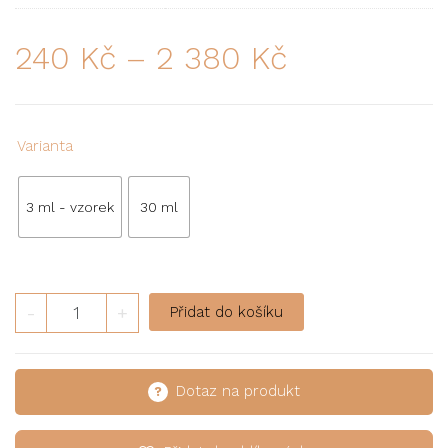
240
Kč
–
2 380
Kč
Varianta
3 ml - vzorek
30 ml
-
+
Přidat do košíku
Dotaz na produkt