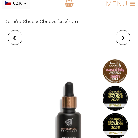
MENU
CZK
EUR
Domů
»
Shop
»
Obnovující sérum
ROZJASŇUJÍCÍ
KRÉMOVÝ MAKE-UP
PLEŤOVÁ MASKA