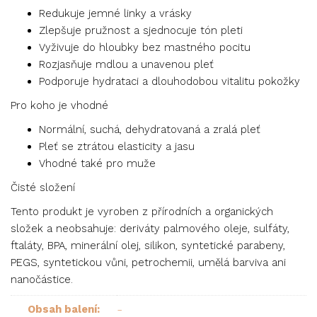
Redukuje jemné linky a vrásky
Zlepšuje pružnost a sjednocuje tón pleti
Vyživuje do hloubky bez mastného pocitu
Rozjasňuje mdlou a unavenou pleť
Podporuje hydrataci a dlouhodobou vitalitu pokožky
Pro koho je vhodné
Normální, suchá, dehydratovaná a zralá pleť
Pleť se ztrátou elasticity a jasu
Vhodné také pro muže
Čisté složení
Tento produkt je vyroben z přírodních a organických
složek a neobsahuje: deriváty palmového oleje, sulfáty,
ftaláty, BPA, minerální olej, silikon, syntetické parabeny,
PEGS, syntetickou vůni, petrochemii, umělá barviva ani
nanočástice.
-
Obsah balení: