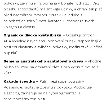
pokožky, zjemňuje ji a pomáhá v bohaté hydrataci. Díky
obsahu antioxidantů má anti-age účinky, a chrání tak pleť
před nadměrnou tvorbou vrásek. Je jedním z
nejbohatších zdrojů beta-karotenu. Podporuje tvorbu
kolagenu a elastinu.
Organické divoké květy ibišku
– Obsahují přírodní
AHA kyseliny k rychlému obnovení buněk. Napomáhají k
posílení elasticity a zvlhčení pokožky, ideální také k léčbě
pupínků.
Semena australského santalového dřeva
– Vhodné
při hojení jizev, na omlazení pleti a pro vypnutí povadlé
kůže.
Kakadu
švestka
– Patří mezi superpotraviny.
Rozjasňuje, viditelně zpevňuje pokožku. Podporuje
elasticitu, zaměřuje se na hyperpigmentaci a
nerovnoměrný tón pleti.