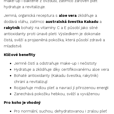
make-up i bakterie z ovzduší, zatímco zároveň pleť
hydratuje a revitalizuje.
Jemná, organická receptura s
aloe vera
zklidňuje a
dodává vláhu, zatímco
australská švestka Kakadu
a
rakytník
bohatý na vitamíny C a E působí jako silné
antioxidanty proti únavě pleti. Výsledkem je dokonale
čistá, svěží a projasněná pokožka, která působí zdravě a
mladistvě.
Klíčové benefity
Jemně čistí a odstraňuje make-up i nečistoty
Hydratuje a zklidňuje díky certifikovanému aloe vera
Bohaté antioxidanty (Kakadu švestka, rakytník)
chrání a revitalizují
Rozjasňuje mdlou pleť a navrací jí přirozenou energii
Zanechává pokožku hebkou, svěží a vyváženou
Pro koho je vhodný
Pro normální, suchou, dehydratovanou i zralou pleť