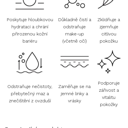
Poskytuje hloubkovou
Důkladně čistí a
Zklidňuje a
hydrataci a chrání
odstraňuje
zjemňuje
přirozenou kožní
make-up
citlivou
bariéru
(včetně očí)
pokožku
Podporuje
Odstraňuje nečistoty,
Zaměřuje se na
zářivost a
přebytečný maz a
jemné linky a
vitalitu
znečištění z ovzduší
vrásky
pokožky