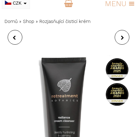
MENU
CZK
EUR
Domů
»
Shop
»
Rozjasňující čisticí krém
ROZJASŇUJÍCÍ
KRÉMOVÝ MAKE-UP
PLEŤOVÁ MASKA