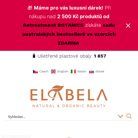
🎁
Máme pro vás luxusní dárek!
Při
nákupu nad
2 500 Kč produktů od
získáte
Retreatment BOTANICS
sadu
australských bestsellerů ve vzorcích
.
ZDARMA
🧴
Ušetřené plastové obaly:
1 857
f
Czech
English
Italian
Slovak
ELABELA Beauty
Kvalitní kosmetika pro vás