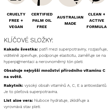
CRUELTY
CERTIFIED
CLEAN +
AUSTRALIAN
FREE +
PALM OIL
ACTIVE
MADE
VEGAN
FREE
FORMULA
KLÍČOVÉ SLOŽKY:
Kakadu švestka:
patří mezi superpotraviny, rozjasňuje,
viditelně zpevňuje, podporuje elasticitu, zaměřuje se na
hyperpigmentaci a nerovnoměrný tón pleti.
Obsahuje nejvyšší množství přírodního vitamínu C
na světě.
Rakytník:
vysoký obsah vitamínů A, C, E a antioxidantů.
Je to pleťová superpotravina.
List aloe vera:
hluboce hydratuje, zklidňuje a
vyrovnává stav pleti.