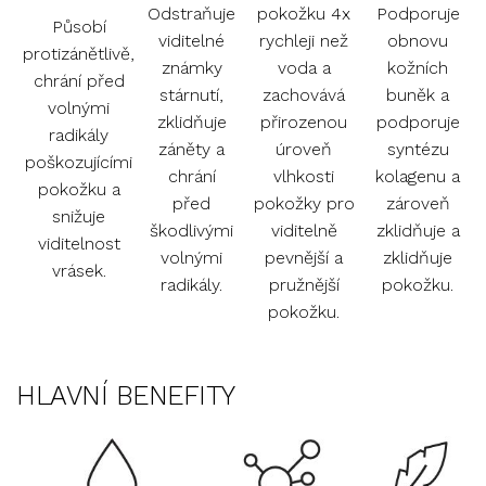
Odstraňuje
pokožku 4x
Podporuje
Působí
viditelné
rychleji než
obnovu
protizánětlivě,
známky
voda a
kožních
chrání před
stárnutí,
zachovává
buněk a
volnými
zklidňuje
přirozenou
podporuje
radikály
záněty a
úroveň
syntézu
poškozujícími
chrání
vlhkosti
kolagenu a
pokožku a
před
pokožky pro
zároveň
snižuje
škodlivými
viditelně
zklidňuje a
viditelnost
volnými
pevnější a
zklidňuje
vrásek.
radikály.
pružnější
pokožku.
pokožku.
HLAVNÍ BENEFITY