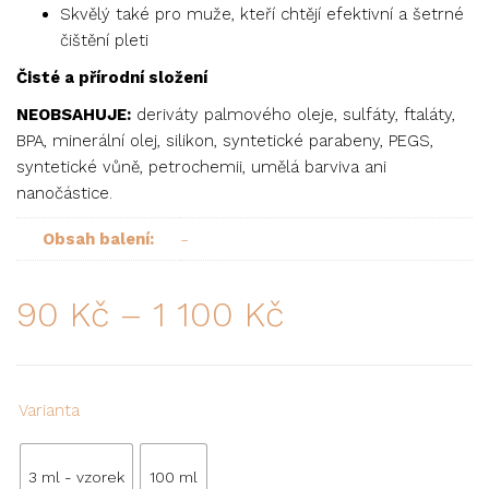
Skvělý také pro muže, kteří chtějí efektivní a šetrné
čištění pleti
Čisté a přírodní složení
NEOBSAHUJE:
deriváty palmového oleje, sulfáty, ftaláty,
BPA, minerální olej, silikon, syntetické parabeny, PEGS,
syntetické vůně, petrochemii, umělá barviva ani
nanočástice.
-
Obsah balení:
90
Kč
–
1 100
Kč
Varianta
3 ml - vzorek
100 ml