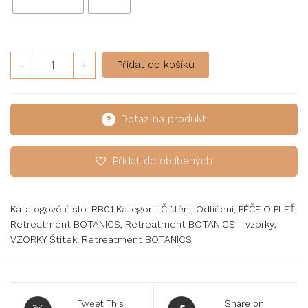
-
+
Přidat do košíku
Dotaz na produkt
Přidat do oblíbených
Katalogové číslo:
RB01
Kategorií:
Čištění
,
Odlíčení
,
PÉČE O PLEŤ
,
Retreatment BOTANICS
,
Retreatment BOTANICS - vzorky
,
VZORKY
Štítek:
Retreatment BOTANICS
Tweet This
Share on