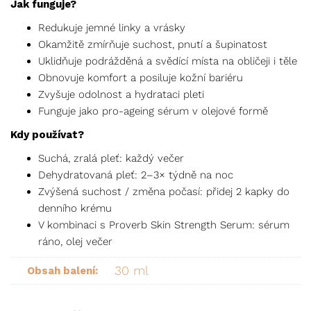
Jak funguje?
Redukuje jemné linky a vrásky
Okamžitě zmírňuje suchost, pnutí a šupinatost
Uklidňuje podrážděná a svědící místa na obličeji i těle
Obnovuje komfort a posiluje kožní bariéru
Zvyšuje odolnost a hydrataci pleti
Funguje jako pro-ageing sérum v olejové formě
Kdy používat?
Suchá, zralá pleť: každý večer
Dehydratovaná pleť: 2–3× týdně na noc
Zvýšená suchost / změna počasí: přidej 2 kapky do
denního krému
V kombinaci s Proverb Skin Strength Serum: sérum
ráno, olej večer
30 ml
Obsah balení: