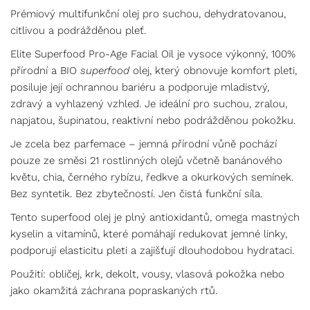
Prémiový multifunkční olej pro suchou, dehydratovanou,
citlivou a podrážděnou pleť.
Elite Superfood Pro-Age Facial Oil je vysoce výkonný, 100%
přírodní a BIO
superfood
olej, který obnovuje komfort pleti,
posiluje její ochrannou bariéru a podporuje mladistvý,
zdravý a vyhlazený vzhled. Je ideální pro suchou, zralou,
napjatou, šupinatou, reaktivní nebo podrážděnou pokožku.
Je zcela bez parfemace – jemná přírodní vůně pochází
pouze ze směsi 21 rostlinných olejů včetně banánového
květu, chia, černého rybízu, ředkve a okurkových semínek.
Bez syntetik. Bez zbytečností. Jen čistá funkční síla.
Tento superfood olej je plný antioxidantů, omega mastných
kyselin a vitamínů, které pomáhají redukovat jemné linky,
podporují elasticitu pleti a zajišťují dlouhodobou hydrataci.
Použití: obličej, krk, dekolt, vousy, vlasová pokožka nebo
jako okamžitá záchrana popraskaných rtů.