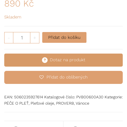
890
Kč
Skladem
Anti-age a hydratační superfood pleťový olej + taštička 
-
+
Přidat do košíku
Dotaz na produkt
Přidat do oblíbených
EAN:
5060235927614
Katalogové číslo:
PVB00600A30
Kategorie:
PÉČE O PLEŤ
,
Pleťové oleje
,
PROVERB
,
Vánoce