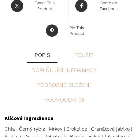
Tweet This
Share on
Product
Facebook
Pin This
Product
POPIS
POUŽITÍ
DOPLŇUJÍCÍ INFORMACE
PODROBNÉ SLOŽENÍ
HODNOCENÍ (0)
Klíčové ingredience
Chia | Černý rybíz | Mrkev | Brokolice | Granátové jablko |
Ředkev | Avokádo | Brutnák | Banánový květ | Skvalan z