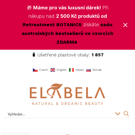
🎁
Máme pro vás luxusní dárek!
Při
nákupu nad
2 500 Kč produktů od
získáte
Retreatment BOTANICS
sadu
australských bestsellerů ve vzorcích
.
ZDARMA
🧴
Ušetřené plastové obaly:
1 857
f
Czech
English
Italian
Slovak
ELABELA Beauty
Kvalitní kosmetika pro vás