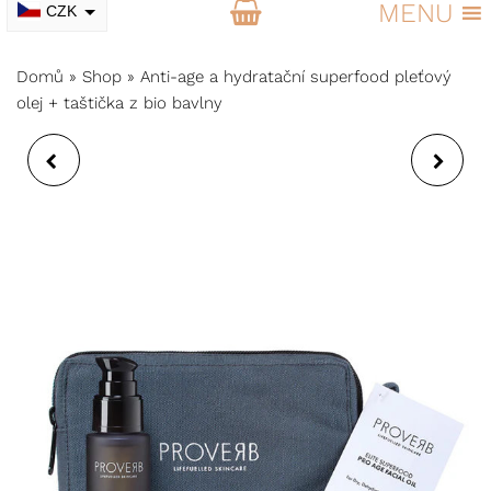
MENU
CZK
EUR
Domů
»
Shop
»
Anti-age a hydratační superfood pleťový
olej + taštička z bio bavlny
TĚLOVÝ MASÁŽNÍ
TĚLOVÝ MASÁŽNÍ
OLEJ PROTI STRESU
OLEJ PRO SPÁNEK A
NA HLUBOKOU
NOČNÍ REGENERACI
RELAXACI