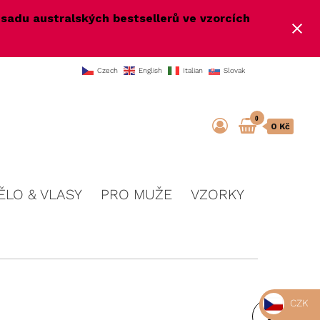
e
sadu australských bestsellerů ve vzorcích
Czech
English
Italian
Slovak
0
0 Kč
ĚLO & VLASY
PRO MUŽE
VZORKY
CZK
ANTI-AGE A