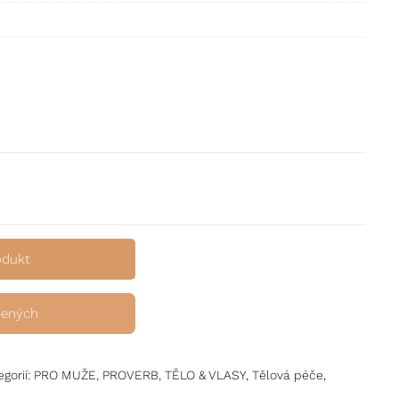
resu na hlubokou relaxaci množství
odukt
bených
egorií:
PRO MUŽE
,
PROVERB
,
TĚLO & VLASY
,
Tělová péče
,