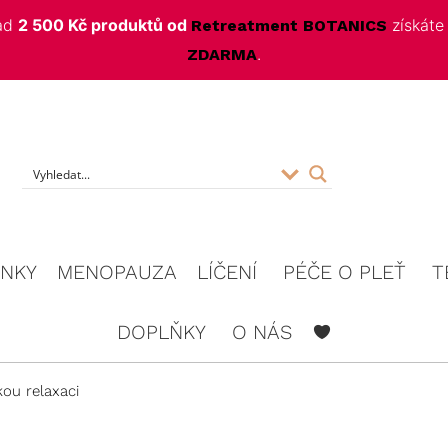
nad
2 500 Kč produktů od
získát
Retreatment BOTANICS
.
ZDARMA
f
INKY
MENOPAUZA
LÍČENÍ
PÉČE O PLEŤ
T
DOPLŇKY
O NÁS
kou relaxaci