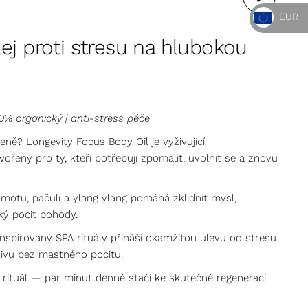
EUR
HYDRATAČNÍ
ej proti stresu na hlubokou
SUPERFOOD PLEŤOVÝ
OLEJ + TAŠTIČKA Z
00% organický | anti-stress péče
BIO BAVLNY
eně? Longevity Focus Body Oil je vyživující
vořený pro ty, kteří potřebují zpomalit, uvolnit se a znovu
otu, pačuli a ylang ylang pomáhá zklidnit mysl,
ký pocit pohody.
inspirovaný SPA rituály přináší okamžitou úlevu od stresu
ivu bez mastného pocitu.
 rituál — pár minut denně stačí ke skutečné regeneraci