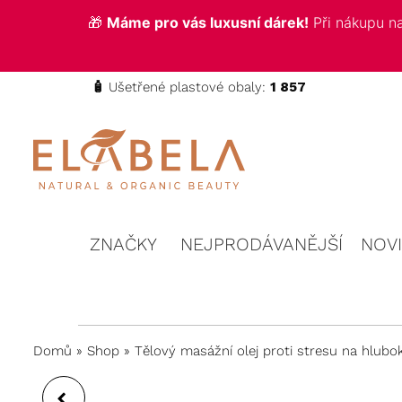
🎁
Máme pro vás luxusní dárek!
Při nákupu 
🧴
Ušetřené plastové obaly:
1 857
ELABELA
Kvalitní
kosmetika
Beauty
pro vás
ZNAČKY
NEJPRODÁVANĚJŠÍ
NOV
Domů
»
Shop
»
Tělový masážní olej proti stresu na hlubo
TĚLOVÝ MASÁŽNÍ