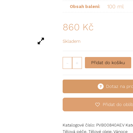
100 ml
Obsah balení:
860
Kč
Skladem
Tělový masážní olej proti st
-
+
Přidat do košíku
Dotaz na pr
Přidat do oblí
Katalogové číslo:
PVB00840AEV
Kat
Tělová péče
,
Tělové oleje
,
Vánoce