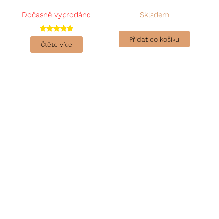
Dočasně vyprodáno
Skladem
Hodnocení
Přidat do košíku
5.00
Čtěte více
z 5