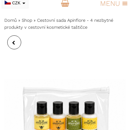
MENU
CZK
EUR
Domů
»
Shop
»
Cestovní sada Apinfiore - 4 nezbytné
produkty v cestovní kosmetické taštičce
BONBONY GOCCIA
D'ORO S MEDEM A
PROPOLISEM