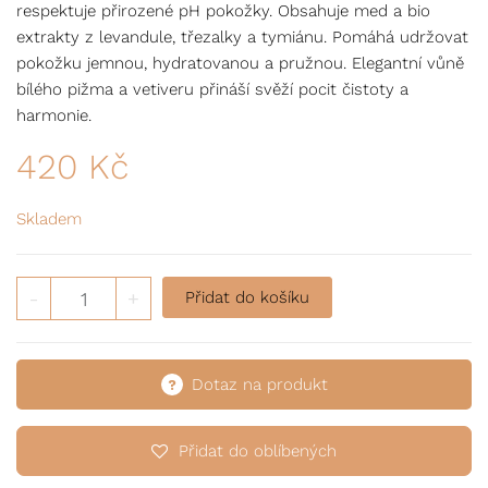
respektuje přirozené pH pokožky. Obsahuje med a bio
extrakty z levandule, třezalky a tymiánu. Pomáhá udržovat
pokožku jemnou, hydratovanou a pružnou. Elegantní vůně
bílého pižma a vetiveru přináší svěží pocit čistoty a
harmonie.
420
Kč
Skladem
Cestovní sada Apinfiore - 4 nezbytné produkty v cestov
-
+
Přidat do košíku
Dotaz na produkt
Přidat do oblíbených