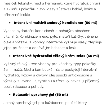
měsíček lékařský, med a heřmánek, které hydratují, chrání
a zklidňují pokožku hlavy. Vlasy zůstávají hebké, lehké a
přirozeně lesklé.
Intenzivní multivitamínový kondicionér (50 ml)
Vysoce hydratační kondicionér s bohatým obsahem
vitamínů. Kombinace medu, pylu, mateří kašičky, lněného
oleje a výtažku z kopřivy intenzivně vyživuje vlasy, zlepšuje
jejich pružnost a dodává jim hebkost a lesk.
Intenzivně hydratační tělový krém Relax (50 ml)
Výživný tělový krém vhodný pro všechny typy pokožky
žen i mužů. Med a bambucké máslo poskytují intenzivní
hydrataci, rýžový a olivový olej působí antioxidačně a
výtažky z levandule, tymiánu a třezalky navozují příjemný
pocit relaxace a pohody.
Relaxační sprchový gel (50 ml)
Jemný sprchový gel pro každodenní použití, který