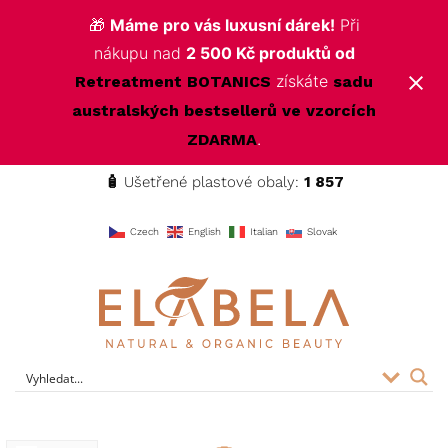
🎁
Máme pro vás luxusní dárek!
Při
nákupu nad
2 500 Kč produktů od
získáte
Retreatment BOTANICS
sadu
australských bestsellerů ve vzorcích
.
ZDARMA
🧴
Ušetřené plastové obaly:
1 857
f
Czech
English
Italian
Slovak
ELABELA Beauty
Kvalitní kosmetika pro vás