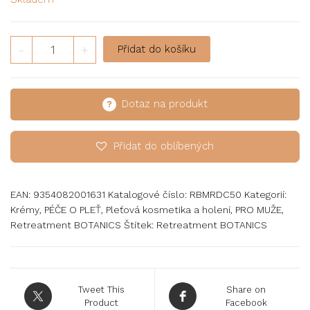
-
+
Přidat do košíku
Dotaz na produkt
Přidat do oblíbených
EAN:
9354082001631
Katalogové číslo:
RBMRDC50
Kategorií:
Krémy
,
PÉČE O PLEŤ
,
Pleťová kosmetika a holení
,
PRO MUŽE
,
Retreatment BOTANICS
Štítek:
Retreatment BOTANICS
Tweet This
Share on
Product
Facebook