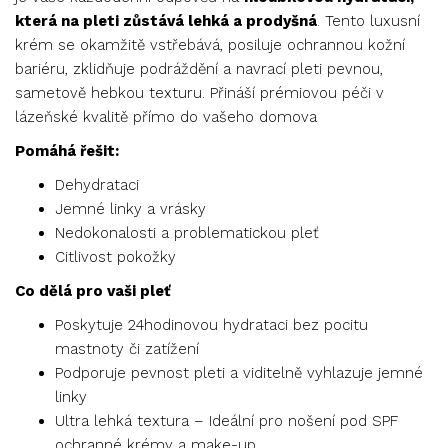
která na pleti zůstává lehká a prodyšná
. Tento luxusní
krém se okamžitě vstřebává, posiluje ochrannou kožní
bariéru, zklidňuje podráždění a navrací pleti pevnou,
sametově hebkou texturu. Přináší prémiovou péči v
lázeňské kvalitě přímo do vašeho domova
Pomáhá řešit:
Dehydrataci
Jemné linky a vrásky
Nedokonalosti a problematickou pleť
Citlivost pokožky
Co dělá pro vaši pleť
Poskytuje 24hodinovou hydrataci bez pocitu
mastnoty či zatížení
Podporuje pevnost pleti a viditelně vyhlazuje jemné
linky
Ultra lehká textura – Ideální pro nošení pod SPF
ochranné krémy a make-up.