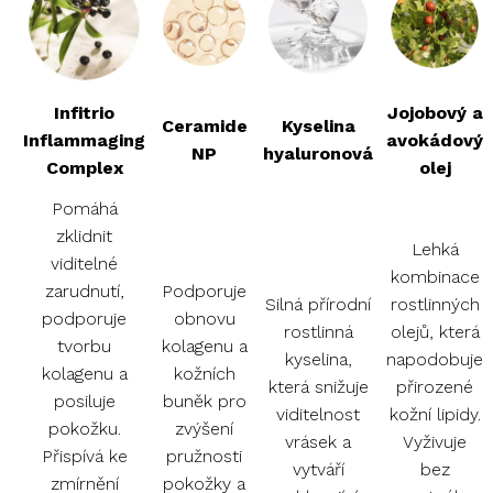
Infitrio
Jojobový a
Ceramide
Kyselina
Inflammaging
avokádový
NP
hyaluronová
Complex
olej
Pomáhá
zklidnit
Lehká
viditelné
kombinace
zarudnutí,
Podporuje
Silná přírodní
rostlinných
podporuje
obnovu
rostlinná
olejů, která
tvorbu
kolagenu a
kyselina,
napodobuje
kolagenu a
kožních
která snižuje
přirozené
posiluje
buněk pro
viditelnost
kožní lipidy.
pokožku.
zvýšení
vrásek a
Vyživuje
Přispívá ke
pružnosti
vytváří
bez
zmírnění
pokožky a