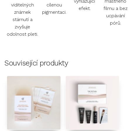
vyhlazující
mastného
viditelných
cílenou
efekt.
filmu a bez
známek
pigmentaci.
ucpávání
stárnutí a
pórů.
zvyšuje
odolnost pleti.
Související produkty