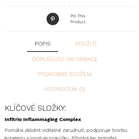
Pin This
Product
POPIS
POUŽITÍ
DOPLŇUJÍCÍ INFORMACE
PODROBNÉ SLOŽENÍ
HODNOCENÍ (0)
KLÍČOVÉ SLOŽKY:
Infitrio Inflammaging Complex
Pomáhá zklidnit viditelné zarudnutí, podporuje tvorbu
kolagenu a posiluje pokožku. Přispívá ke zmírnění