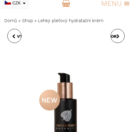
MENU
CZK
EUR
Domů
»
Shop
»
Lehký pleťový hydratační krém
VYHLAZUJÍCÍ PEELING
ŠTĚTEC NA KOREKTOR
15% AHA + PHA
A OČNÍ STÍNY