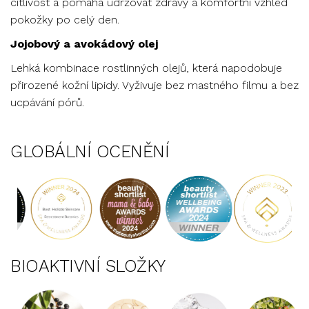
citlivost a pomáhá udržovat zdravý a komfortní vzhled
pokožky po celý den.
Jojobový a avokádový olej
Lehká kombinace rostlinných olejů, která napodobuje
přirozené kožní lipidy. Vyživuje bez mastného filmu a bez
ucpávání pórů.
GLOBÁLNÍ OCENĚNÍ
BIOAKTIVNÍ SLOŽKY