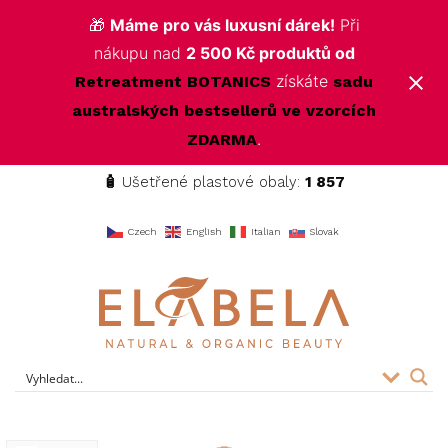
🎁
Máme pro vás luxusní dárek!
Při
nákupu nad
2 500 Kč produktů od
získáte
Retreatment BOTANICS
sadu
australských bestsellerů ve vzorcích
.
ZDARMA
🧴
Ušetřené plastové obaly:
1 857
f
Czech
English
Italian
Slovak
ELABELA Beauty
Kvalitní kosmetika pro vás