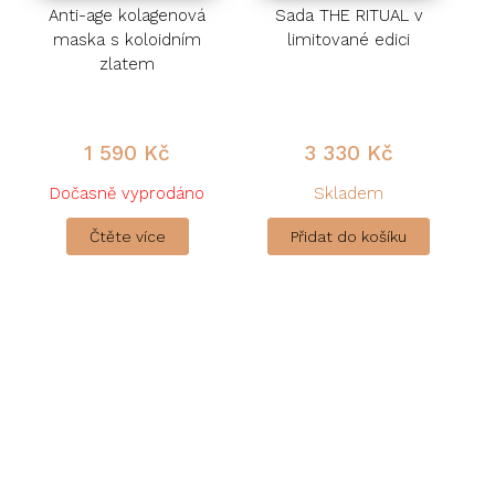
Anti-age kolagenová
Sada THE RITUAL v
maska s koloidním
limitované edici
zlatem
1 590
Kč
3 330
Kč
Dočasně vyprodáno
Skladem
Čtěte více
Přidat do košíku