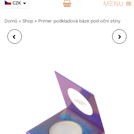
MENU
CZK
EUR
Domů
»
Shop
»
Primer podkladová báze pod oční stíny
BALZÁM NA RTY A
VONNÝ JOJOBOVÝ
TVÁŘE
OLEJ