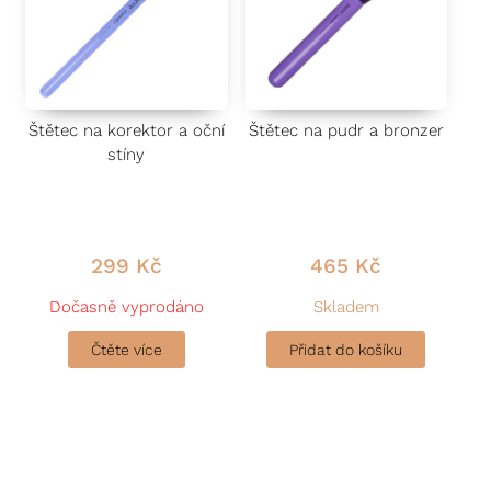
Štětec na korektor a oční
Štětec na pudr a bronzer
stíny
299
Kč
465
Kč
Dočasně vyprodáno
Skladem
Čtěte více
Přidat do košíku