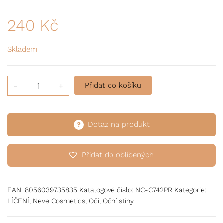
240
Kč
Skladem
Primer podkladová báze pod oční stíny množství
-
+
Přidat do košíku
Dotaz na produkt
Přidat do oblíbených
EAN:
8056039735835
Katalogové číslo:
NC-C742PR
Kategorie:
LÍČENÍ
,
Neve Cosmetics
,
Oči
,
Oční stíny