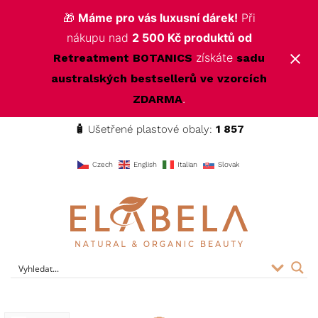
🎁
Máme pro vás luxusní dárek!
Při
nákupu nad
2 500 Kč produktů od
získáte
Retreatment BOTANICS
sadu
australských bestsellerů ve vzorcích
.
ZDARMA
🧴
Ušetřené plastové obaly:
1 857
f
Czech
English
Italian
Slovak
ELABELA Beauty
Kvalitní kosmetika pro vás