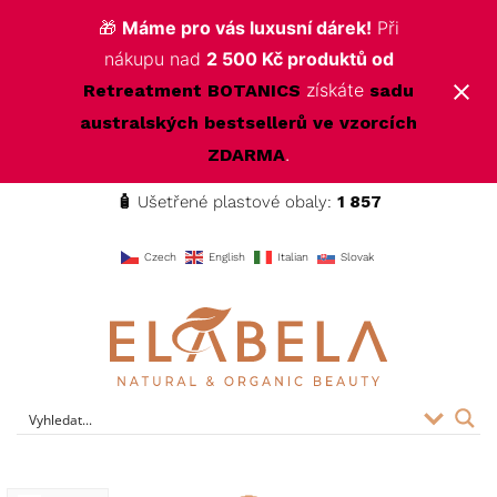
🎁
Máme pro vás luxusní dárek!
Při
nákupu nad
2 500 Kč produktů od
získáte
Retreatment BOTANICS
sadu
australských bestsellerů ve vzorcích
.
ZDARMA
🧴
Ušetřené plastové obaly:
1 857
f
Czech
English
Italian
Slovak
ELABELA Beauty
Kvalitní kosmetika pro vás