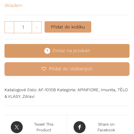
Skladem
Propolisové kapky množství
-
+
Přidat do košíku
Dotaz na produkt
Přidat do oblíbených
Katalogové číslo:
AF-1010B
Kategorie:
APINFIORE
,
Imunita
,
TĚLO
& VLASY
,
Zdraví
Tweet This
Share on
Product
Facebook