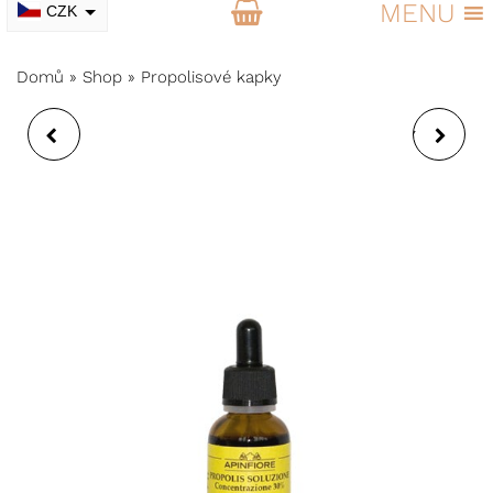
MENU
CZK
EUR
Domů
»
Shop
»
Propolisové kapky
SOS DOL MAST SE
INTENZIVNÍ VÝŽIVNÝ
VČELÍM JEDEM
GEL NA OČI A RTY