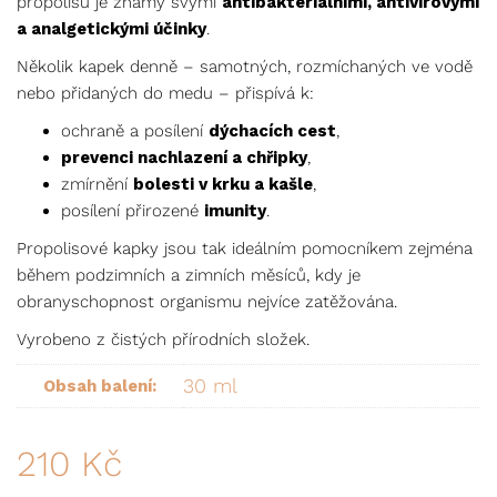
propolisu je známý svými
antibakteriálními, antivirovými
a analgetickými účinky
.
Několik kapek denně – samotných, rozmíchaných ve vodě
nebo přidaných do medu – přispívá k:
ochraně a posílení
dýchacích cest
,
prevenci nachlazení a chřipky
,
zmírnění
bolesti v krku a kašle
,
posílení přirozené
imunity
.
Propolisové kapky jsou tak ideálním pomocníkem zejména
během podzimních a zimních měsíců, kdy je
obranyschopnost organismu nejvíce zatěžována.
Vyrobeno z čistých přírodních složek.
30 ml
Obsah balení:
210
Kč