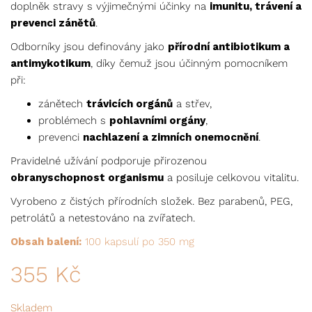
hodnocení
doplněk stravy s výjimečnými účinky na
imunitu, trávení a
zákazníka
prevenci zánětů
.
Odborníky jsou definovány jako
přírodní antibiotikum a
antimykotikum
, díky čemuž jsou účinným pomocníkem
při:
zánětech
trávicích orgánů
a střev,
problémech s
pohlavními orgány
,
prevenci
nachlazení a zimních onemocnění
.
Pravidelné užívání podporuje přirozenou
obranyschopnost organismu
a posiluje celkovou vitalitu.
Vyrobeno z čistých přírodních složek. Bez parabenů, PEG,
petrolátů a netestováno na zvířatech.
Obsah balení:
100 kapsulí po 350 mg
355
Kč
Skladem