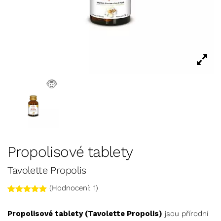
Propolisové tablety
Tavolette Propolis
(Hodnocení:
1
)
Hodnoceno
1
5.00
z 5
Propolisové tablety (Tavolette Propolis)
jsou přírodní
na základě