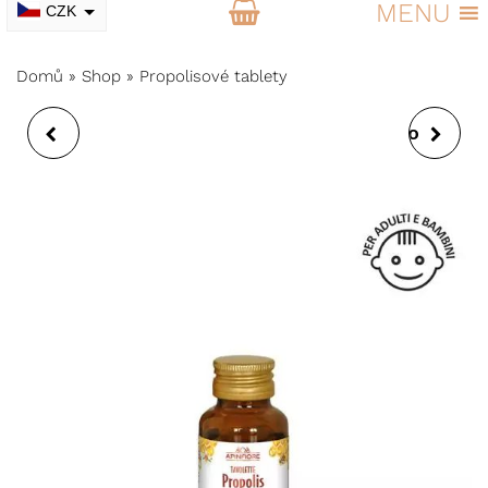
MENU
CZK
EUR
Domů
»
Shop
»
Propolisové tablety
APISTIPSIS -
DETOXIKAČNÍ SŮL DO
PRAVIDELNOST
KOUPELE TURMALÍN A
STŘEVNÍ ČINNOSTI
MOŘSKÉ ŘASY