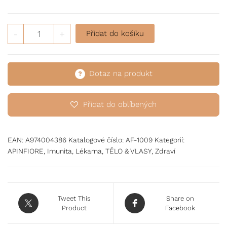
Propolisové tablety množství
-
+
Přidat do košíku
Dotaz na produkt
Přidat do oblíbených
EAN:
A974004386
Katalogové číslo:
AF-1009
Kategorií:
APINFIORE
,
Imunita
,
Lékarna
,
TĚLO & VLASY
,
Zdraví
Tweet This
Share on
Product
Facebook