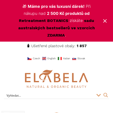
🎁
Máme pro vás luxusní dárek!
Při
nákupu nad
2 500 Kč produktů od
získáte
Retreatment BOTANICS
sadu
australských bestsellerů ve vzorcích
.
ZDARMA
🧴
Ušetřené plastové obaly:
1 857
f
Czech
English
Italian
Slovak
ELABELA Beauty
Kvalitní kosmetika pro vás