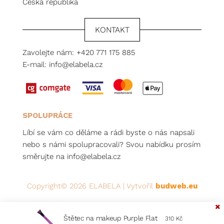
Česká republika
KONTAKT
Zavolejte nám:
+420 771 175 885
E-mail:
info@elabela.cz
SPOLUPRÁCE
Líbí se vám co děláme a rádi byste o nás napsali
nebo s námi spolupracovali? Svou nabídku prosím
směrujte na
info@elabela.cz
Copyright© 2026 ELABELA | Vytvořil
budweb.eu
Štětec na makeup Purple Flat
310
Kč