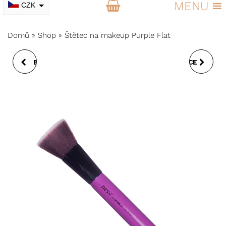
MENU
CZK
EUR
Domů
»
Shop
»
Štětec na makeup Purple Flat
BRONZER V TYČINCE
BACHOVY BIO ESENCE
DETOX