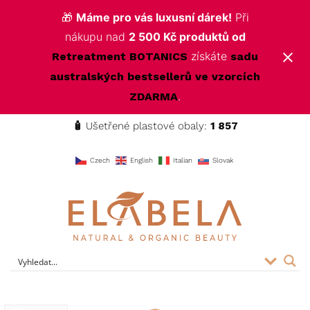
🎁
Máme pro vás luxusní dárek!
Při
nákupu nad
2 500 Kč produktů od
získáte
Retreatment BOTANICS
sadu
australských bestsellerů ve vzorcích
.
ZDARMA
🧴
Ušetřené plastové obaly:
1 857
f
Czech
English
Italian
Slovak
ELABELA Beauty
Kvalitní kosmetika pro vás