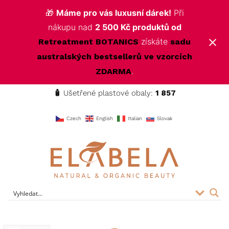
🎁
Máme pro vás luxusní dárek!
Při
nákupu nad
2 500 Kč produktů od
získáte
Retreatment BOTANICS
sadu
australských bestsellerů ve vzorcích
.
ZDARMA
🧴
Ušetřené plastové obaly:
1 857
f
Czech
English
Italian
Slovak
ELABELA Beauty
Kvalitní kosmetika pro vás