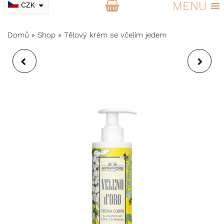
MENU
CZK
EUR
Domů
»
Shop
»
Tělový krém se včelím jedem
RELAXAČNÍ ČAJ Z
SOS BRONCH
MÁTY, LEVANDULE A
BALZÁMOVÁ MAST
TRNKY