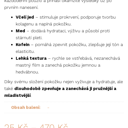
každodenní použití a přináší okamžité výsledky už po
prvním nanesení.
Včelí jed
– stimuluje prokrvení, podporuje tvorbu
kolagenu a napíná pokožku.
Med
– dodává hydrataci, výživu a působí proti
stárnutí pleti.
Kofein
– pomáhá zpevnit pokožku, zlepšuje její tón a
elasticitu.
Lehká textura
– rychle se vstřebává, nezanechává
mastný film a zanechá pokožku jemnou a
hedvábnou.
Díky svému složení pokožku nejen vyživuje a hydratuje, ale
také
dlouhodobě zpevňuje a zanechává ji pružnější a
mladistvější
.
-
Obsah balení:
25
Kč
–
470
Kč