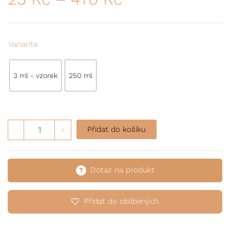
Varianta
3 ml - vzorek
250 ml
Tělový krém se včelím jedem množství
-
+
Přidat do košíku
Dotaz na produkt
Přidat do oblíbených