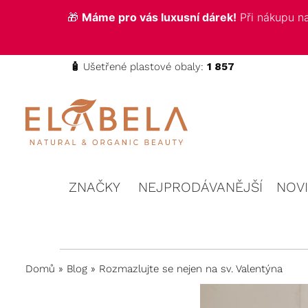
🎁
Máme pro vás luxusní dárek!
Při nákupu 
🧴
Ušetřené plastové obaly:
1 857
ELABELA
Kvalitní
kosmetika
Beauty
pro vás
ZNAČKY
NEJPRODÁVANĚJŠÍ
NOV
Domů
»
Blog
»
Rozmazlujte se nejen na sv. Valentýna