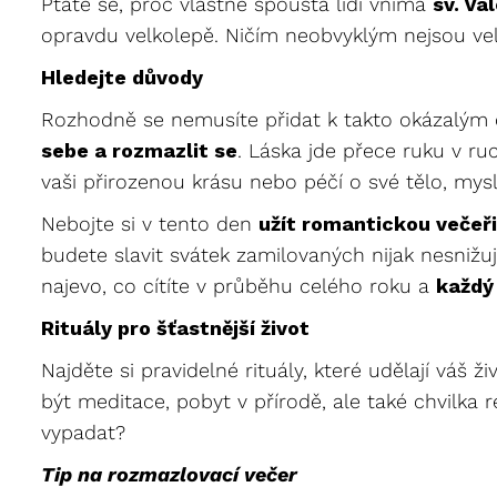
Ptáte se, proč vlastně spousta lidí vnímá
sv. Va
opravdu velkolepě. Ničím neobvyklým nejsou velk
Hledejte důvody
Rozhodně se nemusíte přidat k takto okázalým o
sebe a rozmazlit se
. Láska jde přece ruku v ru
vaši přirozenou krásu nebo péčí o své tělo, mysl 
Nebojte si v tento den
užít romantickou večeř
budete slavit svátek zamilovaných nijak nesniž
najevo, co cítíte v průběhu celého roku a
každý
Rituály pro šťastnější život
Najděte si pravidelné rituály, které udělají váš ži
být meditace, pobyt v přírodě, ale také chvilka
vypadat?
Tip na rozmazlovací večer