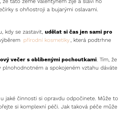
 že tato země Valentýnem žije a slaví ho
čírky s ohňostroji a bujarými oslavami.
, kdy se zastavit,
udělat si čas jen sami pro
ž výběrem
přírodní kosmetiky
, která podtrhne
mový večer s oblíbenými pochoutkami
. Tím, že
si v plnohodnotném a spokojeném vztahu dáváte
, u jaké činnosti si opravdu odpočinete. Může to
přejte si komplexní péči. Jak taková péče může