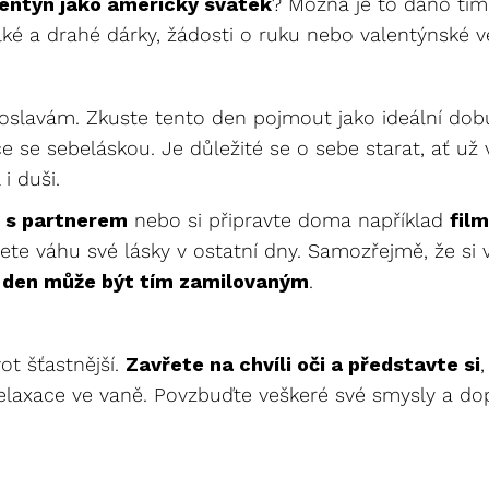
lentýn jako americký svátek
? Možná je to dáno tím,
é a drahé dárky, žádosti o ruku nebo valentýnské ve
slavám. Zkuste tento den pojmout jako ideální dobu
ce se sebeláskou. Je důležité se o sebe starat, ať u
i duši.
i s partnerem
nebo si připravte doma například
fil
ujete váhu své lásky v ostatní dny. Samozřejmě, že 
 den může být tím zamilovaným
.
vot šťastnější.
Zavřete na chvíli oči a představte si
 relaxace ve vaně. Povzbuďte veškeré své smysly a do