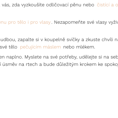
a vás, zda vyzkoušíte odličovací pěnu nebo
čistící a
nu pro tělo i pro vlasy
. Nezapomeňte své vlasy vyži
bou, zapalte si v koupelně svíčky a zkuste chvíli n
 své tělo
pečujícím máslem
nebo mlékem.
 den naplno. Myslete na své potřeby, udělejte si na s
zlí úsměv na rtech a bude důležitým krokem ke spoko