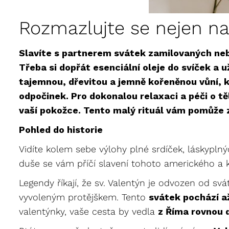
Rozmazlujte se nejen na
Slavíte s partnerem svátek zamilovaných neb
Třeba si dopřát esenciální oleje do svíček a 
tajemnou, dřevitou a jemně kořeněnou vůní, kt
odpočinek. Pro dokonalou relaxaci a péči o těl
vaší pokožce. Tento malý rituál vám pomůže 
Pohled do historie
Vidíte kolem sebe výlohy plné srdíček, láskypl
duše se vám příčí slavení tohoto amerického a
Legendy říkají, že sv. Valentýn je odvozen od svá
vyvoleným protějškem. Tento
svátek pochází a
valentýnky, vaše cesta by vedla
z Říma rovnou 