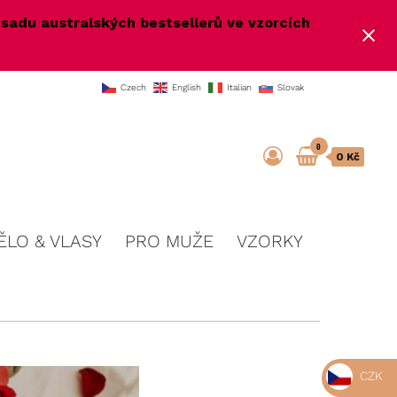
e
sadu australských bestsellerů ve vzorcích
Czech
English
Italian
Slovak
0
0 Kč
ĚLO & VLASY
PRO MUŽE
VZORKY
CZK