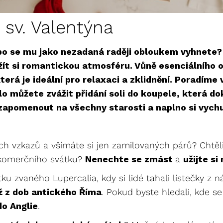
 sv. Valentýna
o se mu jako nezadaná raději obloukem vyhnete? C
užít si romantickou atmosféru. Vůně esenciálního 
erá je ideální pro relaxaci a zklidnění. Poradíme 
o můžete zvážit přidání soli do koupele, která dok
zapomenout na všechny starosti a naplno si vychu
ných vzkazů a všímáte si jen zamilovaných párů? Chtě
 komerčního svátku?
Nenechte se zmást
a
užijte s
tku zvaného Lupercalia, kdy si lidé tahali lístečky z 
ž z dob antického Říma
. Pokud byste hledali, kde 
do Anglie
.