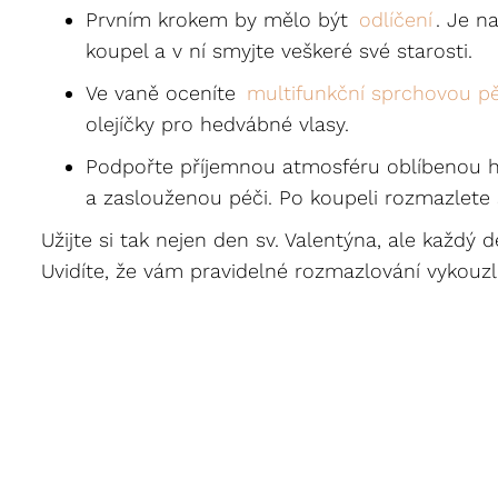
Prvním krokem by mělo být
odlíčení
. Je n
koupel a v ní smyjte veškeré své starosti.
Ve vaně oceníte
multifunkční sprchovou pě
olejíčky pro hedvábné vlasy.
Podpořte příjemnou atmosféru oblíbenou hud
a zaslouženou péči. Po koupeli rozmazlete
Užijte si tak nejen den sv. Valentýna, ale každý
Uvidíte, že vám pravidelné rozmazlování vykou