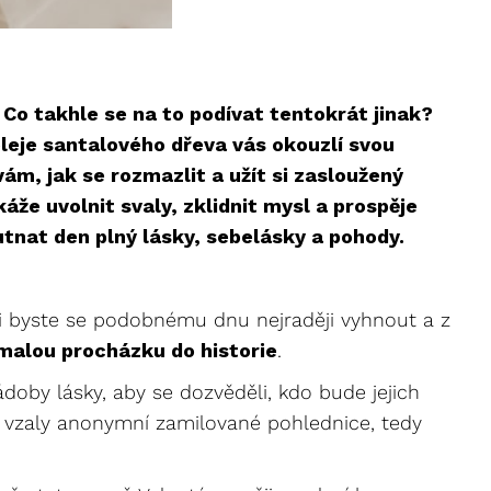
o takhle se na to podívat tentokrát jinak?
oleje santalového dřeva vás okouzlí svou
vám, jak se rozmazlit a užít si zasloužený
áže uvolnit svaly, zklidnit mysl a prospěje
tnat den plný lásky, sebelásky a pohody.
li byste se podobnému dnu nejraději vyhnout a z
i malou procházku do historie
.
nádoby lásky, aby se dozvěděli, kdo bude jejich
se vzaly anonymní zamilované pohlednice, tedy