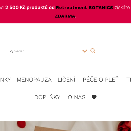
nad
2 500 Kč produktů od
získát
Retreatment BOTANICS
.
ZDARMA
f
INKY
MENOPAUZA
LÍČENÍ
PÉČE O PLEŤ
T
DOPLŇKY
O NÁS