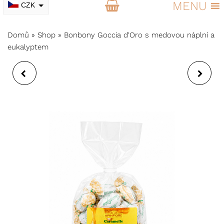
MENU
CZK
EUR
Domů
»
Shop
»
Bonbony Goccia d'Oro s medovou náplní a
eukalyptem
IALU-GEL
BONBONY GOCCIA
ENZYMATICKÝ ČISTÍCÍ
D'ORO S MEDEM A
GEL NA OBLIČEJ
PROPOLISEM