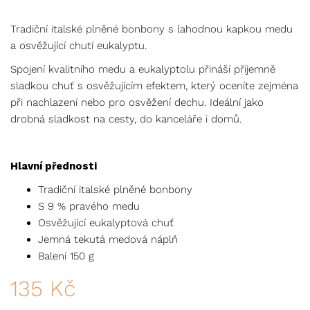
Hodnoceno
1
5.00
z 5
Tradiční italské plněné bonbony s lahodnou kapkou medu
na základě
hodnocení
a osvěžující chutí eukalyptu.
zákazníka
Spojení kvalitního medu a eukalyptolu přináší příjemně
sladkou chuť s osvěžujícím efektem, který oceníte zejména
při nachlazení nebo pro osvěžení dechu. Ideální jako
drobná sladkost na cesty, do kanceláře i domů.
Hlavní přednosti
Tradiční italské plněné bonbony
S 9 % pravého medu
Osvěžující eukalyptová chuť
Jemná tekutá medová náplň
Balení 150 g
135
Kč