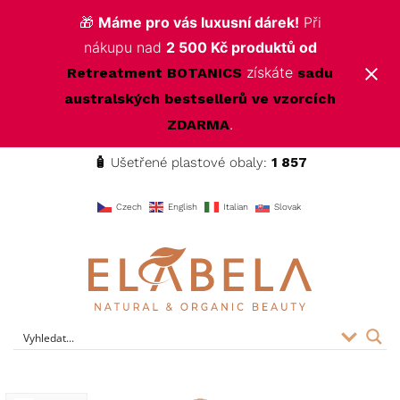
🎁
Máme pro vás luxusní dárek!
Při
nákupu nad
2 500 Kč produktů od
získáte
Retreatment BOTANICS
sadu
australských bestsellerů ve vzorcích
.
ZDARMA
🧴
Ušetřené plastové obaly:
1 857
f
Czech
English
Italian
Slovak
ELABELA Beauty
Kvalitní kosmetika pro vás