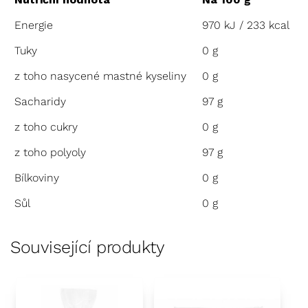
Energie
970 kJ / 233 kcal
Tuky
0 g
z toho nasycené mastné kyseliny
0 g
Sacharidy
97 g
z toho cukry
0 g
z toho polyoly
97 g
Bílkoviny
0 g
Sůl
0 g
Související produkty