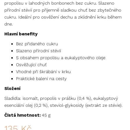
propolisu v lahodných bonbonech bez cukru. Slazeno
přírodní stévií pro příjemně sladkou chuť bez zbytečného
cukru. Ideální pro osvěžení dechu a zklidnění krku během
dne.
Hlavní benefity
Bez přidaného cukru
Slazeno přírodní stévií
S obsahem propolisu a eukalyptového oleje
Osvěžující chuť
Vhodné při škrábání v krku
Praktické balení na cesty
Složení
Sladidla: isomalt, propolis v prášku (0,4 %), eukalyptový
esenciální olej (0,2 %), steviol-glykosidy (extrakt ze stévie).
Čistá hmotnost:
45 g
135
Kč