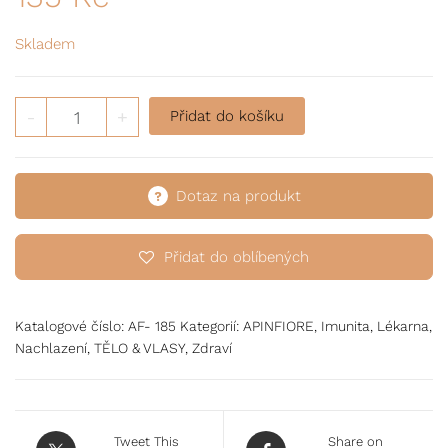
Skladem
Bonbony s eukalyptem a propolisem bez cukru množstv
-
+
Přidat do košíku
Dotaz na produkt
Přidat do oblíbených
Katalogové číslo:
AF- 185
Kategorií:
APINFIORE
,
Imunita
,
Lékarna
,
Nachlazení
,
TĚLO & VLASY
,
Zdraví
Tweet This
Share on