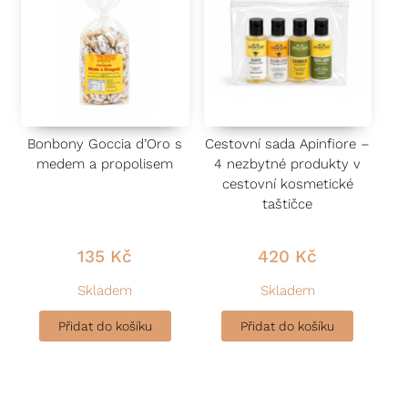
Bonbony Goccia d’Oro s
Cestovní sada Apinfiore –
medem a propolisem
4 nezbytné produkty v
cestovní kosmetické
taštičce
135
Kč
420
Kč
Skladem
Skladem
Přidat do košíku
Přidat do košíku