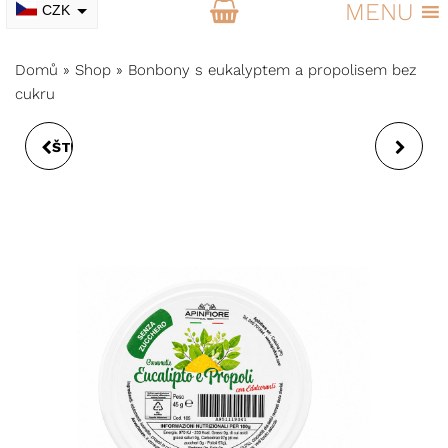
MENU
CZK
EUR
Domů
»
Shop
»
Bonbony s eukalyptem a propolisem bez
cukru
ŠTĚTEC NA KOREKTOR
BONBONY GOCCIA
A OČNÍ STÍNY
D'ORO S MEDEM A
LÉKOŘICÍ