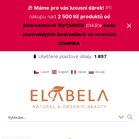
🎁
Máme pro vás luxusní dárek!
Při
nákupu nad
2 500 Kč produktů od
získáte
Retreatment BOTANICS
sadu
australských bestsellerů ve vzorcích
.
ZDARMA
🧴
Ušetřené plastové obaly:
1 857
f
Czech
English
Italian
Slovak
ELABELA Beauty
Kvalitní kosmetika pro vás