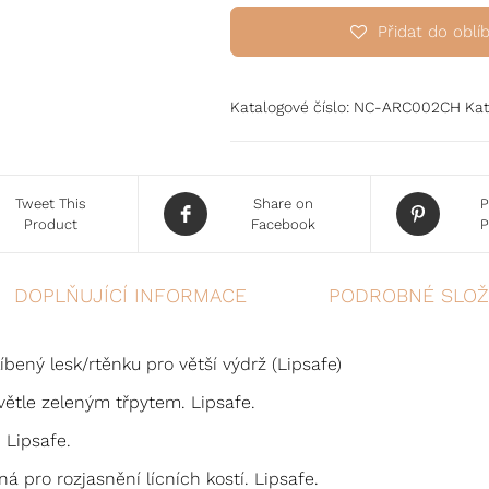
Přidat do oblí
Katalogové číslo:
NC-ARC002CH
Kat
Tweet This
Share on
P
Product
Facebook
P
DOPLŇUJÍCÍ INFORMACE
PODROBNÉ SLOŽ
íbený lesk/rtěnku pro větší výdrž (Lipsafe)
tle zeleným třpytem. Lipsafe.
 Lipsafe.
 pro rozjasnění lícních kostí. Lipsafe.