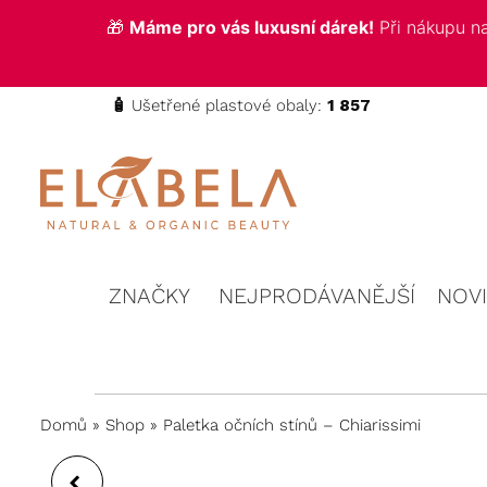
🎁
Máme pro vás luxusní dárek!
Při nákupu 
🧴
Ušetřené plastové obaly:
1 857
ELABELA
Kvalitní
kosmetika
Beauty
pro vás
ZNAČKY
NEJPRODÁVANĚJŠÍ
NOV
Domů
»
Shop
»
Paletka očních stínů – Chiarissimi
PALETKA OČNÍCH