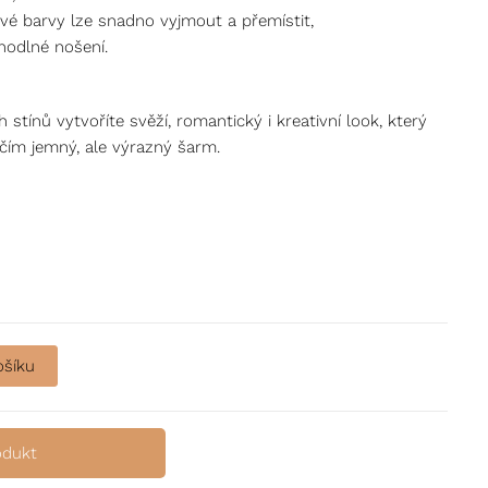
ivé barvy lze snadno vyjmout a přemístit,
hodlné nošení.
 stínů vytvoříte svěží, romantický i kreativní look, který
čím jemný, ale výrazný šarm.
issimi množství
ošíku
odukt