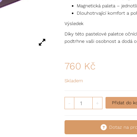
Magnetická paleta – jednotl
Dlouhotrvající komfort a po
Výsledek
Díky této pastelové paletce očních
podtrhne vaši osobnost a dodá o
760
Kč
Skladem
Paletka očních stínů – Chiar
-
+
Přidat do k
Dotaz na pr