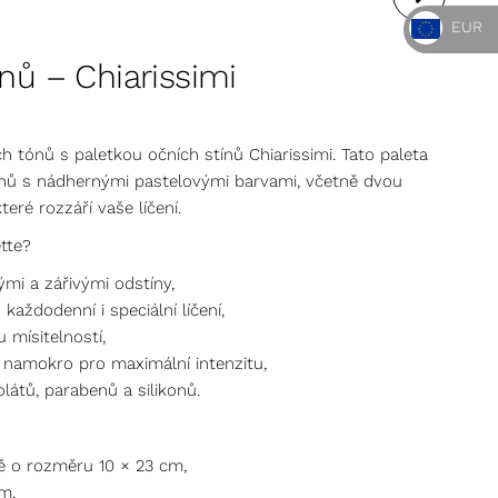
EUR
PALACE
ínů – Chiarissimi
h tónů s paletkou očních stínů Chiarissimi. Tato paleta
ínů s nádhernými pastelovými barvami, včetně dvou
eré rozzáří vaše líčení.
ette?
ými a zářivými odstíny,
aždodenní i speciální líčení,
 mísitelností,
 namokro pro maximální intenzitu,
olátů, parabenů a silikonů.
tě o rozměru 10 × 23 cm,
m,