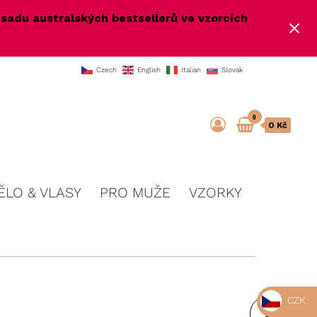
e
sadu australských bestsellerů ve vzorcích
Czech
English
Italian
Slovak
0
0 Kč
ĚLO & VLASY
PRO MUŽE
VZORKY
CZK
PALETKA POWDER