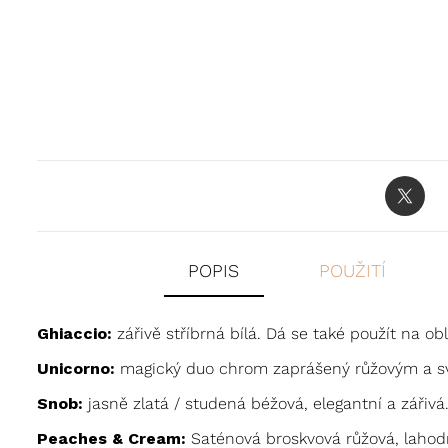
POPIS
POUŽITÍ
Ghiaccio:
zářivě stříbrná bílá. Dá se také použít na obl
Unicorno:
magický duo chrom zaprášený růžovým a svě
Snob:
jasně zlatá / studená béžová, elegantní a zářivá.
Peaches & Cream:
Saténová broskvová růžová, lahodná