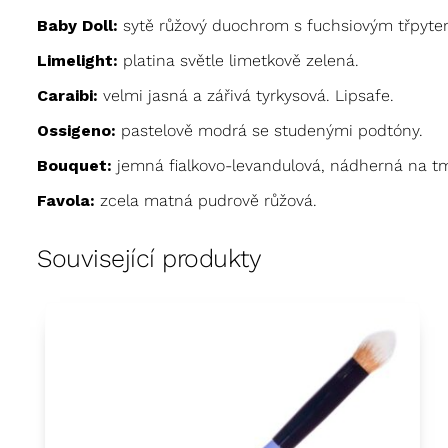
Baby Doll:
sytě růžový duochrom s fuchsiovým třpytem
Limelight:
platina světle limetkově zelená.
Caraibi:
velmi jasná a zářivá tyrkysová. Lipsafe.
Ossigeno:
pastelově modrá se studenými podtóny.
Bouquet:
jemná fialkovo-levandulová, nádherná na t
Favola:
zcela matná pudrově růžová.
Související produkty