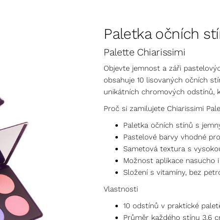
Paletka očních st
Palette Chiarissimi
Objevte jemnost a záři pastelovýc
obsahuje 10 lisovaných očních st
unikátních chromových odstínů, kt
Proč si zamilujete Chiarissimi Pal
Paletka očních stínů s jemn
Pastelové barvy vhodné pro k
Sametová textura s vysokou
Možnost aplikace nasucho i
Složení s vitamíny, bez petr
Vlastnosti
10 odstínů v praktické pale
Průměr každého stínu 3,6 c