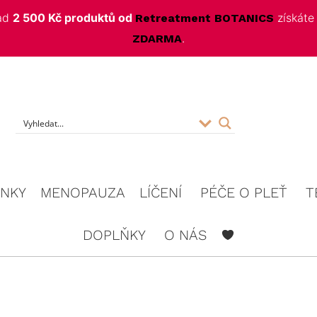
nad
2 500 Kč produktů od
získát
Retreatment BOTANICS
.
ZDARMA
f
INKY
MENOPAUZA
LÍČENÍ
PÉČE O PLEŤ
T
DOPLŇKY
O NÁS